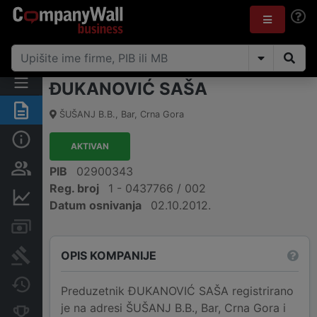
ĐUKANOVIĆ SAŠA
Sažetak
ŠUŠANJ B.B.
,
Bar
,
Crna Gora
Osnovni podaci
AKTIVAN
Osobe i vlasništvo
PIB
02900343
Reg. broj
1 - 0437766 / 002
Finansijski podaci
Datum osnivanja
02.10.2012.
Računi i blokade
OPIS KOMPANIJE
Arhiva sudskih objava
Promjene
Preduzetnik ĐUKANOVIĆ SAŠA registrirano
je na adresi ŠUŠANJ B.B., Bar, Crna Gora i
Konkurentne kompanije