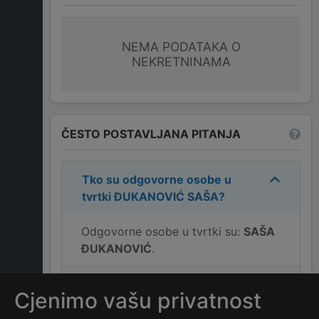
NEMA PODATAKA O
NEKRETNINAMA
ČESTO POSTAVLJANA PITANJA
Tko su odgovorne osobe u
tvrtki
ĐUKANOVIĆ SAŠA
?
Odgovorne osobe u tvrtki su:
SAŠA
ĐUKANOVIĆ
.
Koja je adresa tvrtke
Cjenimo vašu privatnost
ĐUKANOVIĆ SAŠA
?