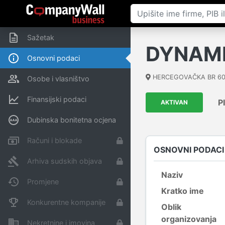
Sažetak
DYNAMI
Osnovni podaci
HERCEGOVAČKA BR 6
Osobe i vlasništvo
Finansijski podaci
P
AKTIVAN
Dubinska bonitetna ocjena
Računi i blokade
OSNOVNI PODACI
Arhiva sudskih objava
Naziv
Promjene
Kratko ime
Konkurentne kompanije
Oblik
organizovanja
Nekretnine i imovina