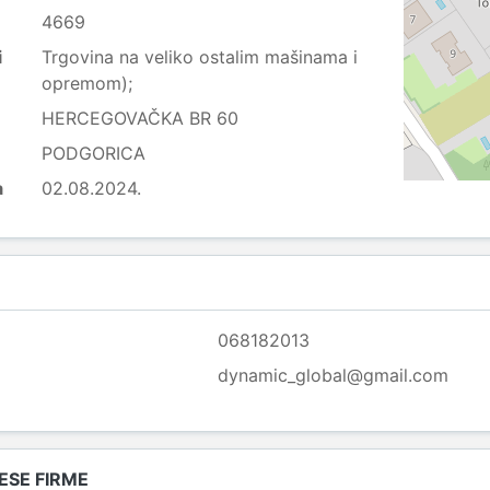
4669
i
Trgovina na veliko ostalim mašinama i
opremom);
HERCEGOVAČKA BR 60
PODGORICA
a
02.08.2024.
068182013
dynamic_global@gmail.com
SE FIRME