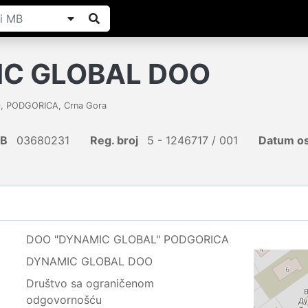
C GLOBAL DOO
0
,
PODGORICA
,
Crna Gora
IB
03680231
Reg. broj
5 - 1246717 / 001
Datum os
DOO "DYNAMIC GLOBAL" PODGORICA
DYNAMIC GLOBAL DOO
Društvo sa ograničenom
odgovornošću