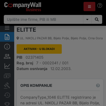
ELITTE
Sažetak
UL. NIKOLJ PAZAR BB
,
Bijelo Polje, Bijelo Polje
,
Crna Gora
Osnovni podaci
AKTIVAN - U BLOKADI
Osobe i vlasništvo
PIB
02371405
Reg. broj
7 - 0002041 / 001
Finansijski podaci
Datum osnivanja
12.02.2003.
Računi i blokade
OPIS KOMPANIJE
Arhiva sudskih objava
Promjene
CompanyType_1046 ELITTE registrirano je
na adresi UL. NIKOLJ PAZAR BB, Bijelo Polje,
Konkurentne kompanije