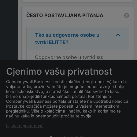
ČESTO POSTAVLJANA PITANJA
Tko su odgovorne osobe u
tvrtki
ELITTE
?
Odgovorne osobe u tvrtki su:
MOMČILO DROBNJAK
,
SANDRA
Cjenimo vašu privatnost
DROBNJAK
,
DOJČILO DROBNJAK
.
Companywall Business koristi kolačiće (engl. cookies) kako bi
valjano radio, pružio Vam što je moguće jednostavnije i bolje
Koja je adresa tvrtke
korisničko iskustvo, u statističke i analitičke svrhe te kako
ELITTE
?
bismo unaprijedili funkcionalnosti portala. Korištenjem
Companywall Business portala pristajete na upotrebu kolačića.
Postavke kolačića možete podesiti u Vašem internetskom
Koji je datum osnivanja
pregledniku. Više o kolačićima i načinu kako ih koristimo te
načinu kako ih onemogućiti pročitajte ovdje
tvrtke
ELITTE
?
Izjava o privatnosti