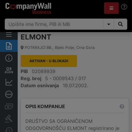
ELMONT
Sažetak
POTKRAJCI BB.
,
Bijelo Polje
,
Crna Gora
Osnovni podaci
AKTIVAN - U BLOKADI
Osobe i vlasništvo
PIB
02089939
Reg. broj
5 - 0009543 / 017
Finansijski podaci
Datum osnivanja
19.07.2002.
Dubinska bonitetna ocjena
OPIS KOMPANIJE
Računi i blokade
Arhiva sudskih objava
DRUŠTVO SA OGRANIČENOM
ODGOVORNOŠĆU ELMONT registrirano je
Promjene