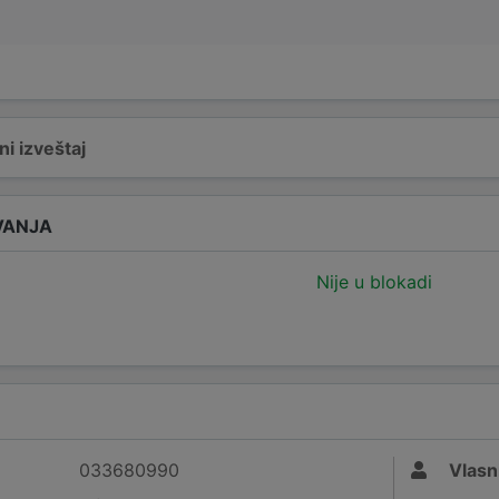
i izveštaj
VANJA
Nije u blokadi
033680990
Vlasn