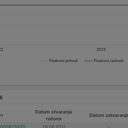
22
2023
Poslovni prihodi
Poslovni rashodi
DE
Datum otvaranja
rr
Datum zatvaranj
računa
000825870
29.06.2017.
-