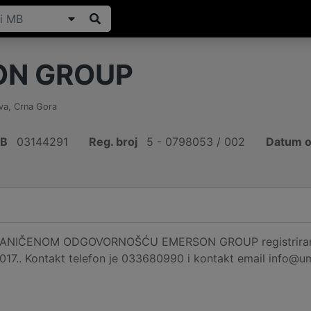
ON GROUP
va
,
Crna Gora
IB
03144291
Reg. broj
5 - 0798053 / 002
Datum o
NIČENOM ODGOVORNOŠĆU EMERSON GROUP registrirano je 
017.. Kontakt telefon je 033680990 i kontakt email info@u