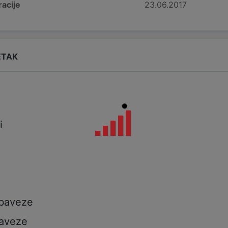
acije
23.06.2017
ETAK
i
i
a
obaveze
aveze