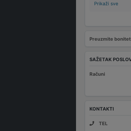
Prikaži sve
Preuzmite bonitetn
SAŽETAK POSLO
Računi
KONTAKTI
TEL