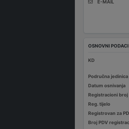
E-MAIL
OSNOVNI PODACI
KD
Područna jedinica
Datum osnivanja
Registracioni broj
Reg. tijelo
Registrovan za P
Broj PDV registrac