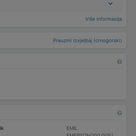
Više informacija
Preuzmi izvještaj (crnogorski)
ik
EMIL
EMERSON(100,00%)