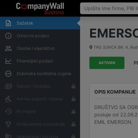
Sažetak
EMERS
Osnovni podaci
TRG SUNCA BR. 4
,
Bud
Osobe i vlasništvo
Finansijski podaci
P
AKTIVAN
Dubinska bonitetna ocjena
Računi i blokade
OPIS KOMPANIJE
Arhiva sudskih objava
DRUŠTVO SA OGRA
Promjene
posluje od 22.06.2
EMIL EMERSON.
Konkurentne kompanije
Nekretnine i imovina