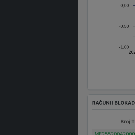
0,00
-0,50
-1,00
20
RAČUNI I BLOKA
Broj T
ME25520042000