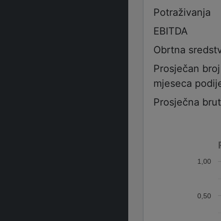
Potraživanja
EBITDA
Obrtna sredst
Prosječan bro
mjeseca podije
Prosječna bru
1,00
0,50