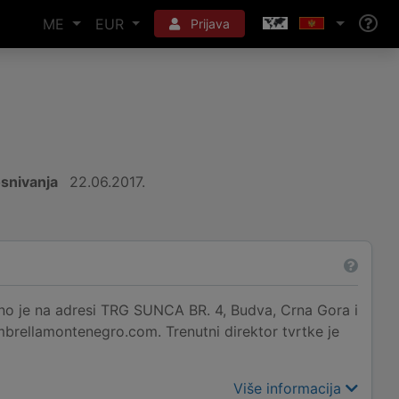
ME
EUR
Prijava
snivanja
22.06.2017.
na adresi TRG SUNCA BR. 4, Budva, Crna Gora i
mbrellamontenegro.com. Trenutni direktor tvrtke je
Više informacija