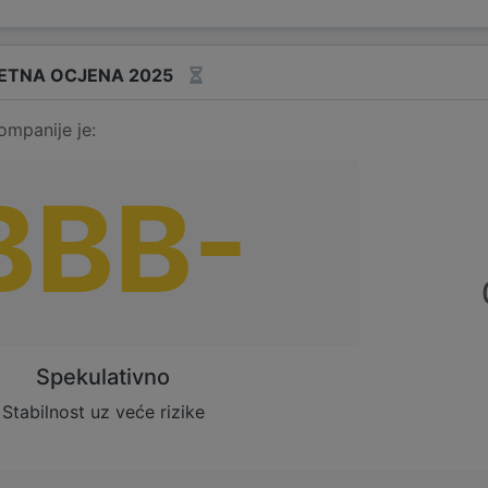
ETNA OCJENA 2025
ompanije je:
BBB-
Spekulativno
Stabilnost uz veće rizike