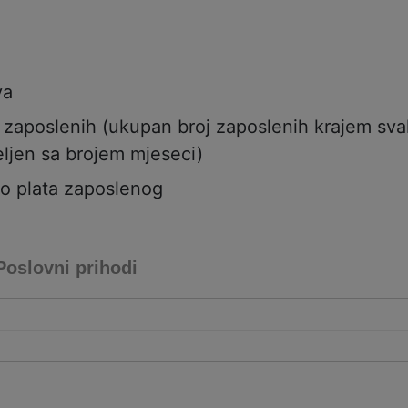
va
j zaposlenih (ukupan broj zaposlenih krajem sv
ljen sa brojem mjeseci)
to plata zaposlenog
Poslovni prihodi