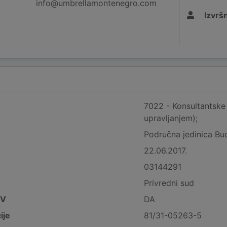
info@umbrellamontenegro.com
Izvršn
7022 - Konsultantske 
upravljanjem);
Područna jedinica Bu
22.06.2017.
03144291
Privredni sud
DV
DA
ije
81/31-05263-5