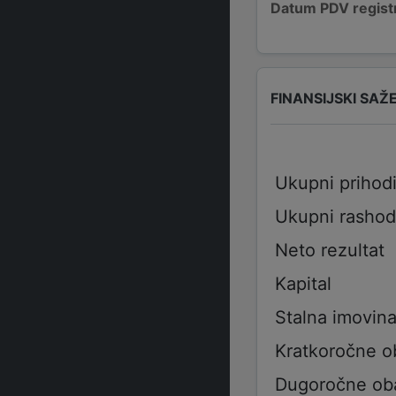
Datum PDV registr
FINANSIJSKI SAŽ
Ukupni prihod
Ukupni rashod
Neto rezultat
Kapital
Stalna imovin
Kratkoročne 
Dugoročne ob