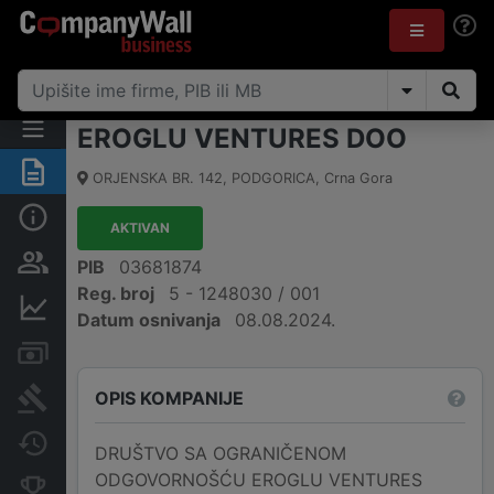
EROGLU VENTURES DOO
Sažetak
ORJENSKA BR. 142
,
PODGORICA
,
Crna Gora
Osnovni podaci
AKTIVAN
Osobe i vlasništvo
PIB
03681874
Reg. broj
5 - 1248030 / 001
Finansijski podaci
Datum osnivanja
08.08.2024.
Računi i blokade
OPIS KOMPANIJE
Arhiva sudskih objava
Promjene
DRUŠTVO SA OGRANIČENOM
ODGOVORNOŠĆU EROGLU VENTURES
Konkurentne kompanije