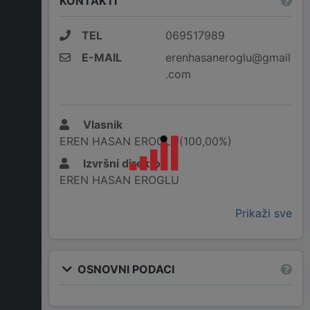
KONTAKTI
TEL
069517989
E-MAIL
erenhasaneroglu@gmail
.com
Vlasnik
EREN HASAN EROGLU(100,00%)
Izvršni direktor
EREN HASAN EROGLU
Prikaži sve
OSNOVNI PODACI