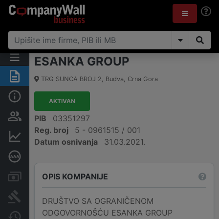
ESANKA GROUP
Sažetak
TRG SUNCA BROJ 2
,
Budva
,
Crna Gora
Osnovni podaci
AKTIVAN
Osobe i vlasništvo
PIB
03351297
Reg. broj
5 - 0961515 / 001
Finansijski podaci
Datum osnivanja
31.03.2021.
Dubinska bonitetna ocjena
OPIS KOMPANIJE
Računi i blokade
Arhiva sudskih objava
DRUŠTVO SA OGRANIČENOM
ODGOVORNOŠĆU ESANKA GROUP
Promjene