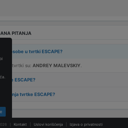
ANA PITANJA
rne osobe u tvrtki
ESCAPE
?
bi
e
e u tvrtki su:
ANDREY MALEVSKIY
.
ća.
 tvrtke
ESCAPE
?
osnivanja tvrtke
ESCAPE
?
e
2026
|
Kontakt
|
Uslovi korišćenja
|
Izjava o privatnosti