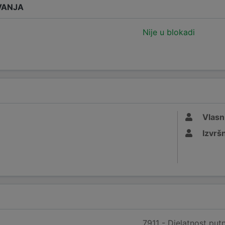
VANJA
Nije u blokadi
Vlasn
Izvršn
7911 - Djelatnost putn