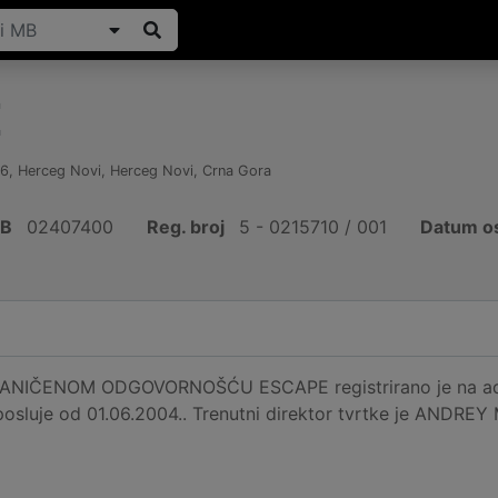
E
86
,
Herceg Novi, Herceg Novi
,
Crna Gora
IB
02407400
Reg. broj
5 - 0215710 / 001
Datum os
IČENOM ODGOVORNOŠĆU ESCAPE registrirano je na adre
posluje od 01.06.2004.. Trenutni direktor tvrtke je ANDRE