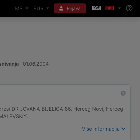
ME
EUR
Prijava
nivanja
01.06.2004.
si DR JOVANA BIJELIĆA 86, Herceg Novi, Herceg
Y MALEVSKIY.
Više informacija