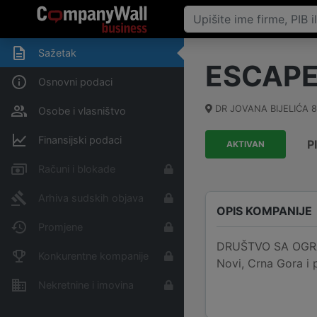
Sažetak
ESCAP
Osnovni podaci
DR JOVANA BIJELIĆA 
Osobe i vlasništvo
Finansijski podaci
P
AKTIVAN
Računi i blokade
Arhiva sudskih objava
OPIS KOMPANIJE
Promjene
DRUŠTVO SA OGRAN
Konkurentne kompanije
Novi, Crna Gora i 
Nekretnine i imovina