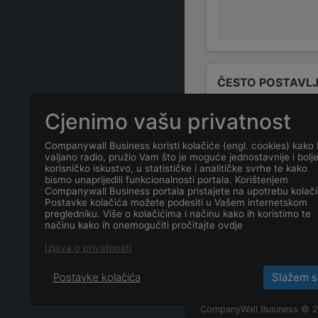
ČESTO POSTAVLJ
Cjenimo vašu privatnost
Tko su odgovo
Companywall Business koristi kolačiće (engl. cookies) kako 
valjano radio, pružio Vam što je moguće jednostavnije i bolj
Odgovorne osob
korisničko iskustvo, u statističke i analitičke svrhe te kako
bismo unaprijedili funkcionalnosti portala. Korištenjem
Companywall Business portala pristajete na upotrebu kolači
Koja je adresa
Postavke kolačića možete podesiti u Vašem internetskom
pregledniku. Više o kolačićima i načinu kako ih koristimo te
načinu kako ih onemogućiti pročitajte ovdje
Koji je datum 
Izjava o privatnosti
Postavke kolačića
Slažem s
CompanyWall Business © 