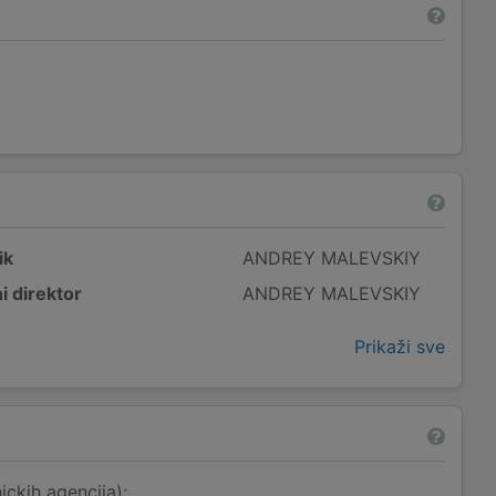
ik
ANDREY MALEVSKIY
i direktor
ANDREY MALEVSKIY
Prikaži sve
ickih agencija);