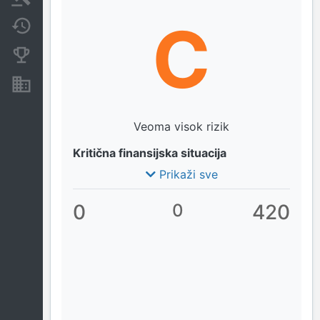
C
Promjene
Konkurentne kompanije
Nekretnine i imovina
Veoma visok rizik
Kritična finansijska situacija
Prikaži sve
0
0
420