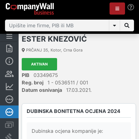
ESTER KNEZOVIĆ
Sažetak
PRČANJ 35
,
Кotor
,
Crna Gora
Osnovni podaci
AKTIVAN
Osobe i vlasništvo
PIB
03349675
Reg. broj
1 - 0536511 / 001
Finansijski podaci
Datum osnivanja
17.03.2021.
Sertifikat bonitetne izvrsnosti
DUBINSKA BONITETNA OCJENA 2024
Dubinska bonitetna ocjena
Računi i blokade
Dubinska ocjena kompanije je:
Arhiva sudskih objava