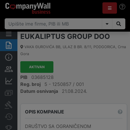
EUKALIPTUS GROUP DOO
Sažetak
VAKA ĐUROVIĆA BB, ULAZ B BR. 8/11
,
PODGORICA
,
Crna
Gora
Osnovni podaci
AKTIVAN
Osobe i vlasništvo
PIB
03685128
Finansijski podaci
Reg. broj
5 - 1250857 / 001
Datum osnivanja
21.08.2024.
Računi i blokade
Arhiva sudskih objava
OPIS KOMPANIJE
Promjene
DRUŠTVO SA OGRANIČENOM
Konkurentne kompanije