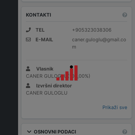
KONTAKTI
TEL
+905323038306
E-MAIL
caner.guloglu@gmail.co
m
Vlasnik
CANER GULOGLU(100,00%)
Izvršni direktor
CANER GULOGLU
Prikaži sve
OSNOVNI PODACI