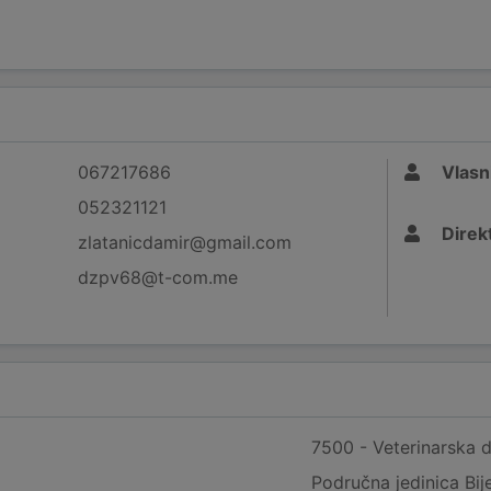
067217686
Vlasn
052321121
Direk
zlatanicdamir@gmail.com
dzpv68@t-com.me
7500 - Veterinarska d
Područna jedinica Bije