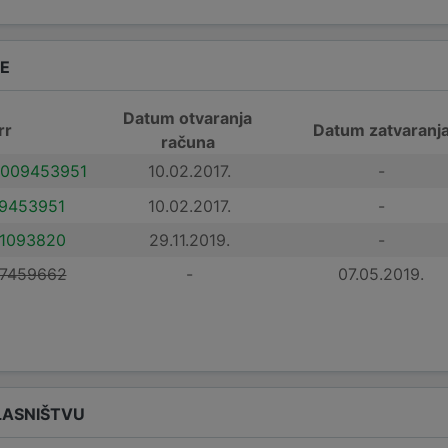
DE
Datum otvaranja
rr
Datum zatvaranj
računa
009453951
10.02.2017.
-
9453951
10.02.2017.
-
1093820
29.11.2019.
-
7459662
-
07.05.2019.
LASNIŠTVU