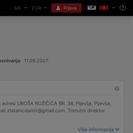
ME
EUR
Prijava
snivanja
17.09.2007.
i UROŠA RUŽIČIĆA BR. 36, Pljevlja, Pljevlja,
mail zlatanicdamir@gmail.com. Trenutni direktor
Više informacija