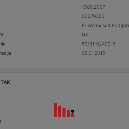
17.09.2007.
02679302
Privredni sud Podgor
DV
DA
ije
50/31-02423-6
acije
05.01.2015
ETAK
i
i