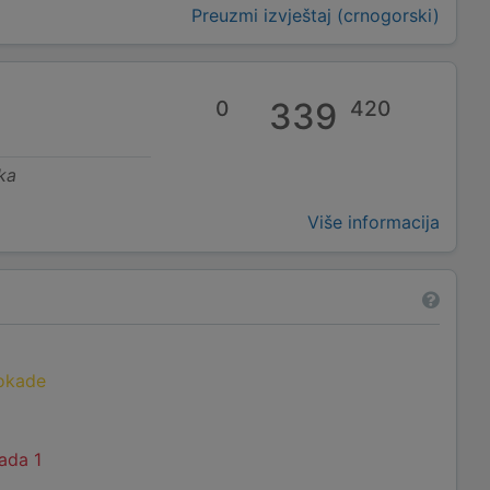
Preuzmi izvještaj (crnogorski)
0
339
420
ka
Više informacija
lokade
ada 1