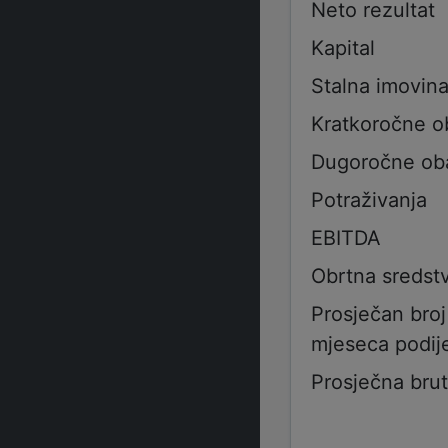
Neto rezultat
Kapital
Stalna imovin
Kratkoročne 
Dugoročne ob
Potraživanja
EBITDA
Obrtna sredst
Prosječan bro
mjeseca podije
Prosječna bru