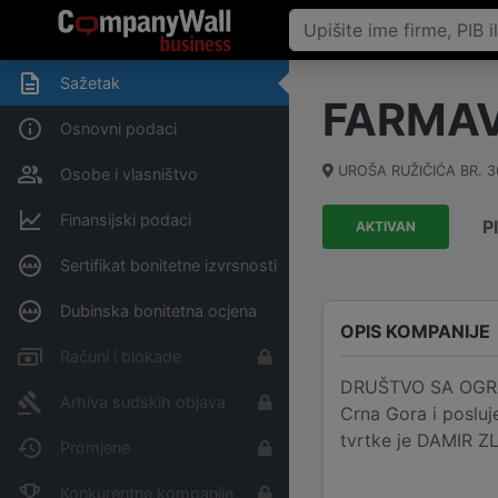
Sažetak
FARMA
Osnovni podaci
UROŠA RUŽIČIĆA BR. 3
Osobe i vlasništvo
Finansijski podaci
P
AKTIVAN
Sertifikat bonitetne izvrsnosti
Dubinska bonitetna ocjena
OPIS KOMPANIJE
Računi i blokade
DRUŠTVO SA OGRAN
Arhiva sudskih objava
Crna Gora i posluj
tvrtke je DAMIR Z
Promjene
Konkurentne kompanije