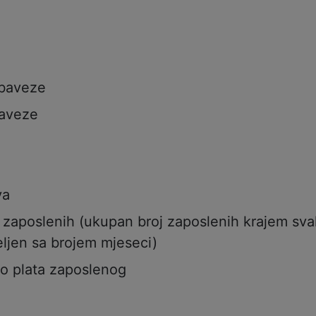
a
obaveze
aveze
va
j zaposlenih (ukupan broj zaposlenih krajem sv
ljen sa brojem mjeseci)
to plata zaposlenog