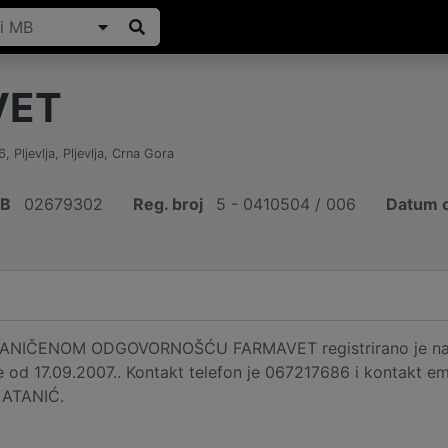
VET
6
,
Pljevlja, Pljevlja
,
Crna Gora
IB
02679302
Reg. broj
5 - 0410504 / 006
Datum o
IČENOM ODGOVORNOŠĆU FARMAVET registrirano je na adres
e od 17.09.2007.. Kontakt telefon je 067217686 i kontakt e
LATANIĆ.