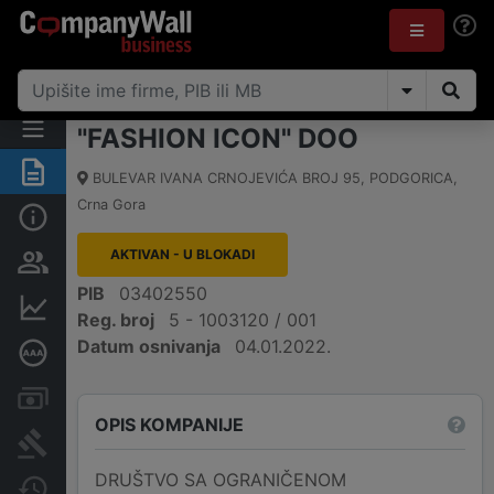
"FASHION ICON" DOO
Sažetak
BULEVAR IVANA CRNOJEVIĆA BROJ 95
,
PODGORICA
,
Crna Gora
Osnovni podaci
AKTIVAN - U BLOKADI
Osobe i vlasništvo
PIB
03402550
Finansijski podaci
Reg. broj
5 - 1003120 / 001
Datum osnivanja
04.01.2022.
Dubinska bonitetna ocjena
Računi i blokade
OPIS KOMPANIJE
Arhiva sudskih objava
DRUŠTVO SA OGRANIČENOM
Promjene