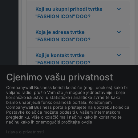
Koji su ukupni prihodi tvrtke
"FASHION ICON" DOO
?
Koja je adresa tvrtke
"FASHION ICON" DOO
?
Koji je kontakt tvrtke
"FASHION ICON" DOO
?
Cjenimo vašu privatnost
Koliko ima zaposlenih
kompanija
"FASHION ICON"
Companywall Business koristi kolačiće (engl. cookies) kako bi
valjano radio, pružio Vam što je moguće jednostavnije i bolje
DOO
?
korisničko iskustvo, u statističke i analitičke svrhe te kako
bismo unaprijedili funkcionalnosti portala. Korištenjem
Companywall Business portala pristajete na upotrebu kolačića.
Koji je datum osnivanja
Postavke kolačića možete podesiti u Vašem internetskom
tvrtke
"FASHION ICON"
pregledniku. Više o kolačićima i načinu kako ih koristimo te
načinu kako ih onemogućiti pročitajte ovdje
DOO
?
Izjava o privatnosti