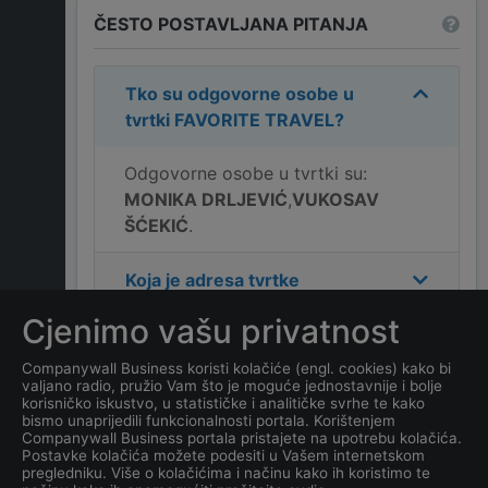
ČESTO POSTAVLJANA PITANJA
Tko su odgovorne osobe u
tvrtki
FAVORITE TRAVEL
?
Odgovorne osobe u tvrtki su:
MONIKA DRLJEVIĆ
,
VUKOSAV
ŠĆEKIĆ
.
Koja je adresa tvrtke
FAVORITE TRAVEL
?
Cjenimo vašu privatnost
Koliko ima zaposlenih
Companywall Business koristi kolačiće (engl. cookies) kako bi
valjano radio, pružio Vam što je moguće jednostavnije i bolje
kompanija
FAVORITE
korisničko iskustvo, u statističke i analitičke svrhe te kako
TRAVEL
?
bismo unaprijedili funkcionalnosti portala. Korištenjem
Companywall Business portala pristajete na upotrebu kolačića.
Postavke kolačića možete podesiti u Vašem internetskom
Koji je datum osnivanja
pregledniku. Više o kolačićima i načinu kako ih koristimo te