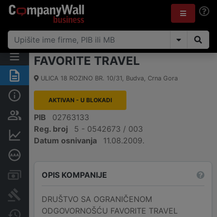
FAVORITE TRAVEL
Sažetak
ULICA 18 ROZINO BR. 10/31
,
Budva
,
Crna Gora
Osnovni podaci
AKTIVAN - U BLOKADI
Osobe i vlasništvo
PIB
02763133
Reg. broj
5 - 0542673 / 003
Finansijski podaci
Datum osnivanja
11.08.2009.
Dubinska bonitetna ocjena
OPIS KOMPANIJE
Računi i blokade
Arhiva sudskih objava
DRUŠTVO SA OGRANIČENOM
ODGOVORNOŠĆU FAVORITE TRAVEL
Promjene