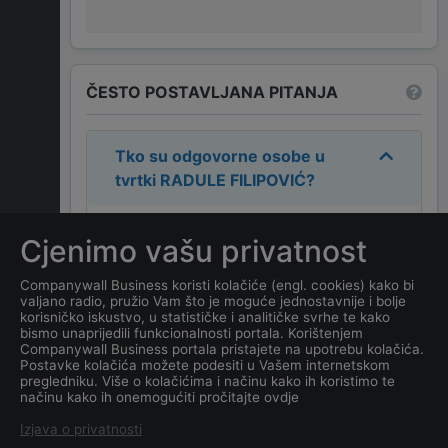
ČESTO POSTAVLJANA PITANJA
Tko su odgovorne osobe u
tvrtki
RADULE FILIPOVIĆ
?
Odgovorne osobe u tvrtki su:
Cjenimo vašu privatnost
RADULE FILIPOVIĆ
.
Companywall Business koristi kolačiće (engl. cookies) kako bi
valjano radio, pružio Vam što je moguće jednostavnije i bolje
Koja je adresa tvrtke
korisničko iskustvo, u statističke i analitičke svrhe te kako
RADULE FILIPOVIĆ
?
bismo unaprijedili funkcionalnosti portala. Korištenjem
Companywall Business portala pristajete na upotrebu kolačića.
Postavke kolačića možete podesiti u Vašem internetskom
Koji je datum osnivanja
pregledniku. Više o kolačićima i načinu kako ih koristimo te
načinu kako ih onemogućiti pročitajte ovdje
tvrtke
RADULE FILIPOVIĆ
?
Izjava o privatnosti