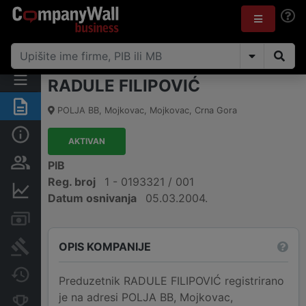
RADULE FILIPOVIĆ
Sažetak
POLJA BB
,
Mojkovac, Mojkovac
,
Crna Gora
Osnovni podaci
AKTIVAN
Osobe i vlasništvo
PIB
Reg. broj
1 - 0193321 / 001
Finansijski podaci
Datum osnivanja
05.03.2004.
Računi i blokade
OPIS KOMPANIJE
Arhiva sudskih objava
Promjene
Preduzetnik RADULE FILIPOVIĆ registrirano
je na adresi POLJA BB, Mojkovac,
Konkurentne kompanije