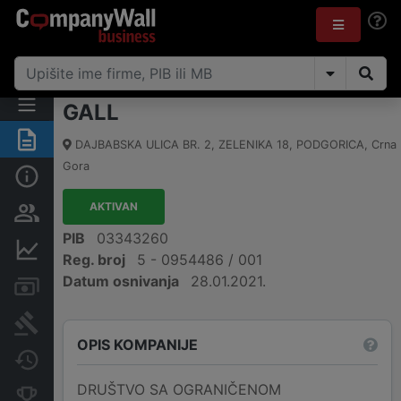
GALL
Sažetak
DAJBABSKA ULICA BR. 2, ZELENIKA 18
,
PODGORICA
,
Crna
Gora
Osnovni podaci
AKTIVAN
Osobe i vlasništvo
PIB
03343260
Finansijski podaci
Reg. broj
5 - 0954486 / 001
Datum osnivanja
28.01.2021.
Računi i blokade
Arhiva sudskih objava
OPIS KOMPANIJE
Promjene
DRUŠTVO SA OGRANIČENOM
Konkurentne kompanije