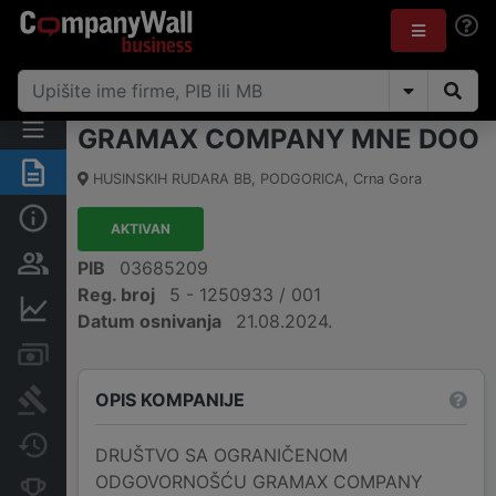
GRAMAX COMPANY MNE DOO
Sažetak
HUSINSKIH RUDARA BB
,
PODGORICA
,
Crna Gora
Osnovni podaci
AKTIVAN
Osobe i vlasništvo
PIB
03685209
Reg. broj
5 - 1250933 / 001
Finansijski podaci
Datum osnivanja
21.08.2024.
Računi i blokade
OPIS KOMPANIJE
Arhiva sudskih objava
Promjene
DRUŠTVO SA OGRANIČENOM
ODGOVORNOŠĆU GRAMAX COMPANY
Konkurentne kompanije