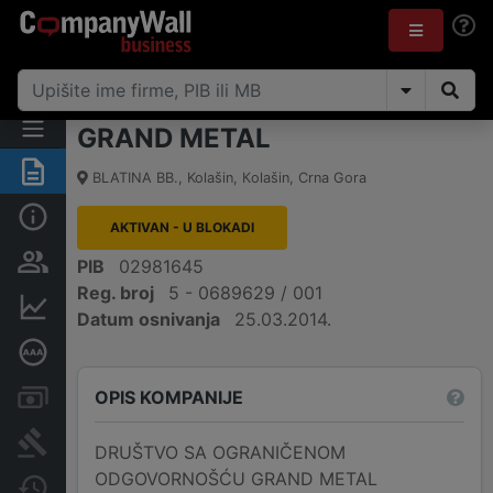
GRAND METAL
Sažetak
BLATINA BB.
,
Kolašin, Кolašin
,
Crna Gora
Osnovni podaci
AKTIVAN - U BLOKADI
Osobe i vlasništvo
PIB
02981645
Reg. broj
5 - 0689629 / 001
Finansijski podaci
Datum osnivanja
25.03.2014.
Dubinska bonitetna ocjena
OPIS KOMPANIJE
Računi i blokade
Arhiva sudskih objava
DRUŠTVO SA OGRANIČENOM
ODGOVORNOŠĆU GRAND METAL
Promjene