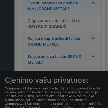
Tko su odgovorne osobe u
tvrtki
GRAND METAL
?
Odgovorne osobe u tvrtki su:
KOSTADIN GRANDIĆ
.
Koji su ukupni prihodi tvrtke
GRAND METAL
?
Koja je adresa tvrtke
GRAND
METAL
?
Koji je kontakt tvrtke
GRAND
Cjenimo vašu privatnost
METAL
?
Companywall Business koristi kolačiće (engl. cookies) kako bi
valjano radio, pružio Vam što je moguće jednostavnije i bolje
Koliko ima zaposlenih
korisničko iskustvo, u statističke i analitičke svrhe te kako
kompanija
GRAND METAL
?
bismo unaprijedili funkcionalnosti portala. Korištenjem
Companywall Business portala pristajete na upotrebu kolačića.
Postavke kolačića možete podesiti u Vašem internetskom