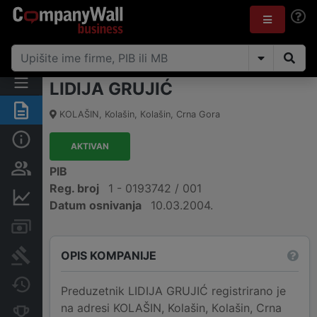
LIDIJA GRUJIĆ
Sažetak
KOLAŠIN
,
Kolašin, Кolašin
,
Crna Gora
Osnovni podaci
AKTIVAN
Osobe i vlasništvo
PIB
Reg. broj
1 - 0193742 / 001
Finansijski podaci
Datum osnivanja
10.03.2004.
Računi i blokade
OPIS KOMPANIJE
Arhiva sudskih objava
Promjene
Preduzetnik LIDIJA GRUJIĆ registrirano je
na adresi KOLAŠIN, Kolašin, Кolašin, Crna
Konkurentne kompanije