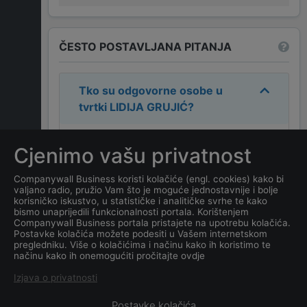
ČESTO POSTAVLJANA PITANJA
Tko su odgovorne osobe u
tvrtki
LIDIJA GRUJIĆ
?
Odgovorne osobe u tvrtki su:
LIDIJA
Cjenimo vašu privatnost
GRUJIĆ
.
Companywall Business koristi kolačiće (engl. cookies) kako bi
valjano radio, pružio Vam što je moguće jednostavnije i bolje
Koja je adresa tvrtke
LIDIJA
korisničko iskustvo, u statističke i analitičke svrhe te kako
GRUJIĆ
?
bismo unaprijedili funkcionalnosti portala. Korištenjem
Companywall Business portala pristajete na upotrebu kolačića.
Postavke kolačića možete podesiti u Vašem internetskom
Koji je datum osnivanja
pregledniku. Više o kolačićima i načinu kako ih koristimo te
načinu kako ih onemogućiti pročitajte ovdje
tvrtke
LIDIJA GRUJIĆ
?
Izjava o privatnosti
Postavke kolačića