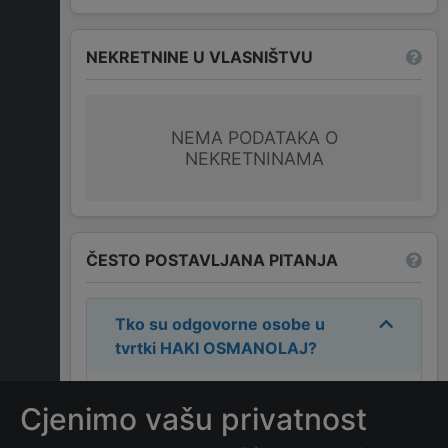
NEKRETNINE U VLASNIŠTVU
NEMA PODATAKA O
NEKRETNINAMA
ČESTO POSTAVLJANA PITANJA
Tko su odgovorne osobe u
tvrtki
HAKI OSMANOLAJ
?
Odgovorne osobe u tvrtki su:
HAKI
Cjenimo vašu privatnost
OSMANOLAJ
.