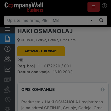
HAKI OSMANOLAJ
Sažetak
CETINJE
,
Cetinje, Cetinje
,
Crna Gora
Osnovni podaci
AKTIVAN - U BLOKADI
Osobe i vlasništvo
PIB
Reg. broj
1 - 0172220 / 001
Finansijski podaci
Datum osnivanja
16.10.2003.
Računi i blokade
OPIS KOMPANIJE
Arhiva sudskih objava
Promjene
Preduzetnik HAKI OSMANOLAJ registrirano
je na adresi CETINJE, Cetinje, Cetinje, Crna
Konkurentne kompanije