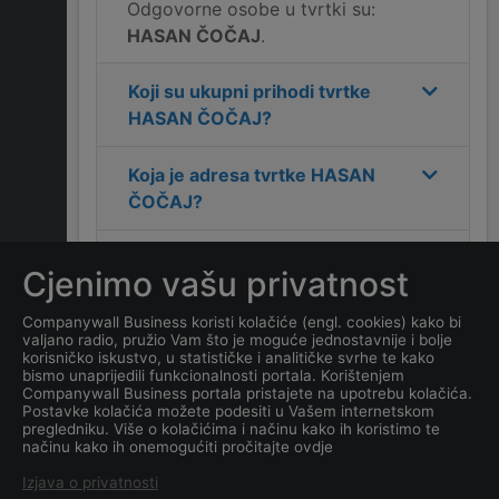
Odgovorne osobe u tvrtki su:
HASAN ČOČAJ
.
Koji su ukupni prihodi tvrtke
HASAN ČOČAJ
?
Koja je adresa tvrtke
HASAN
ČOČAJ
?
Koji je kontakt tvrtke
HASAN
Cjenimo vašu privatnost
ČOČAJ
?
Companywall Business koristi kolačiće (engl. cookies) kako bi
valjano radio, pružio Vam što je moguće jednostavnije i bolje
Koliko ima zaposlenih
korisničko iskustvo, u statističke i analitičke svrhe te kako
kompanija
HASAN ČOČAJ
?
bismo unaprijedili funkcionalnosti portala. Korištenjem
Companywall Business portala pristajete na upotrebu kolačića.
Postavke kolačića možete podesiti u Vašem internetskom
Koji je datum osnivanja
pregledniku. Više o kolačićima i načinu kako ih koristimo te
načinu kako ih onemogućiti pročitajte ovdje
tvrtke
HASAN ČOČAJ
?
Izjava o privatnosti