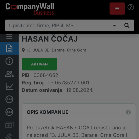
HASAN ČOČAJ
Sažetak
13. JULA BB
,
Berane
,
Crna Gora
Osnovni podaci
AKTIVAN
Osobe i vlasništvo
PIB
03684652
Reg. broj
1 - 0578527 / 001
Finansijski podaci
Datum osnivanja
19.08.2024.
Sertifikat bonitetne izvrsnosti
OPIS KOMPANIJE
Dubinska bonitetna ocjena
Računi i blokade
Preduzetnik HASAN ČOČAJ registrirano je
na adresi 13. JULA BB, Berane, Crna Gora i
Arhiva sudskih objava