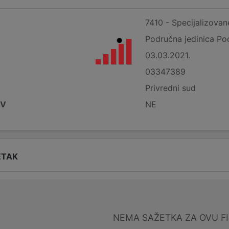
7410 - Specijalizovane
Područna jedinica Po
03.03.2021.
03347389
Privredni sud
DV
NE
ETAK
NEMA SAŽETKA ZA OVU F