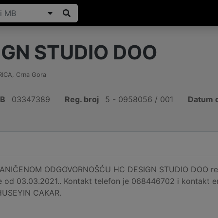
IGN STUDIO DOO
ICA
,
Crna Gora
IB
03347389
Reg. broj
5 - 0958056 / 001
Datum o
NIČENOM ODGOVORNOŠĆU HC DESIGN STUDIO DOO registr
e od 03.03.2021.. Kontakt telefon je 068446702 i kontakt e
e HUSEYIN CAKAR.