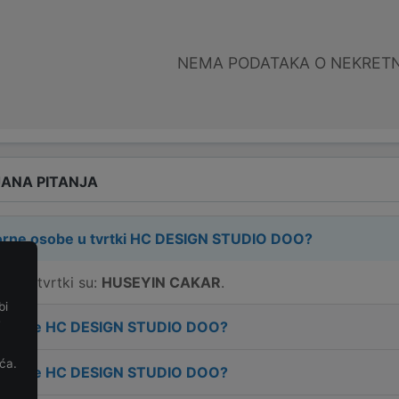
NEMA PODATAKA O NEKRET
ANA PITANJA
rne osobe u tvrtki
HC DESIGN STUDIO DOO
?
e u tvrtki su:
HUSEYIN CAKAR
.
bi
e
 tvrtke
HC DESIGN STUDIO DOO
?
ća.
 tvrtke
HC DESIGN STUDIO DOO
?