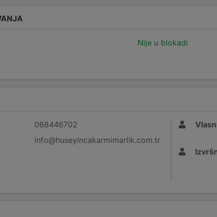
VANJA
Nije u blokadi
068446702
Vlasn
info@huseyincakarmimarlik.com.tr
Izvršn