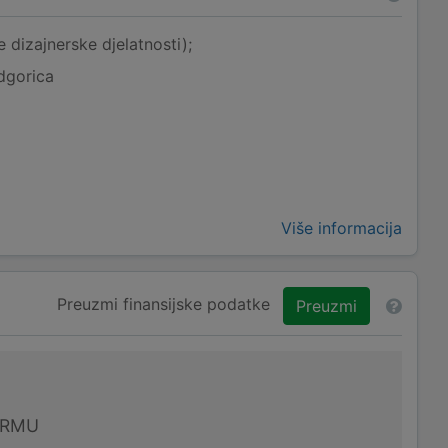
 dizajnerske djelatnosti);
dgorica
Više informacija
Preuzmi finansijske podatke
Preuzmi
IRMU