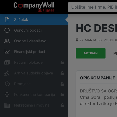
Sažetak
HC DES
Osnovni podaci
27. MARTA BB
,
PODGOR
Osobe i vlasništvo
Finansijski podaci
P
AKTIVAN
Računi i blokade
Arhiva sudskih objava
OPIS KOMPANIJE
Promjene
DRUŠTVO SA OGRA
Konkurentne kompanije
Crna Gora i posluj
direktor tvrtke j
Nekretnine i imovina