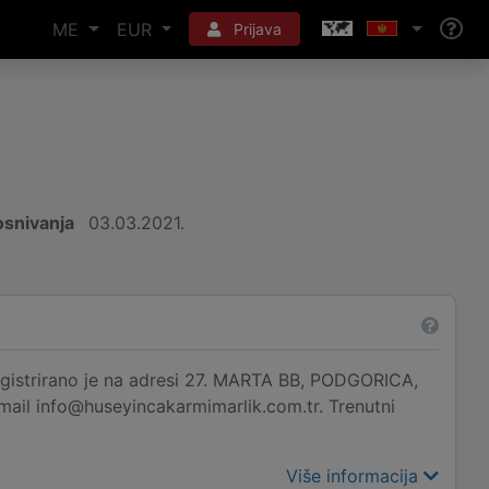
ME
EUR
Prijava
snivanja
03.03.2021.
irano je na adresi 27. MARTA BB, PODGORICA,
mail info@huseyincakarmimarlik.com.tr. Trenutni
Više informacija