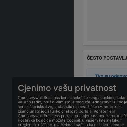
ČESTO POSTAVLJ
Tko su odgovo
Cjenimo vašu privatnost
Odgovorne osob
Companywall Business koristi kolačiće (engl. cookies) kako 
valjano radio, pružio Vam što je moguće jednostavnije i bolj
Koja je adresa
korisničko iskustvo, u statističke i analitičke svrhe te kako
bismo unaprijedili funkcionalnosti portala. Korištenjem
Companywall Business portala pristajete na upotrebu kolači
Koji je kontakt
Postavke kolačića možete podesiti u Vašem internetskom
pregledniku. Više o kolačićima i načinu kako ih koristimo te