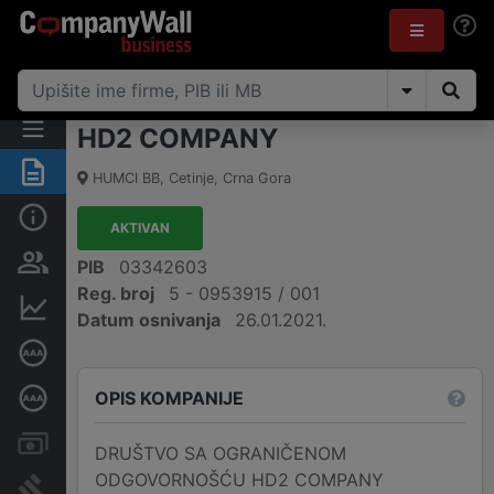
HD2 COMPANY
Sažetak
HUMCI BB
,
Cetinje
,
Crna Gora
Osnovni podaci
AKTIVAN
Osobe i vlasništvo
PIB
03342603
Reg. broj
5 - 0953915 / 001
Finansijski podaci
Datum osnivanja
26.01.2021.
Sertifikat bonitetne izvrsnosti
OPIS KOMPANIJE
Dubinska bonitetna ocjena
Računi i blokade
DRUŠTVO SA OGRANIČENOM
ODGOVORNOŠĆU HD2 COMPANY
Arhiva sudskih objava