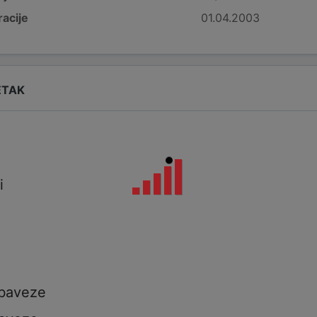
acije
01.04.2003
ETAK
i
i
a
obaveze