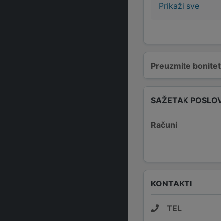
Prikaži sve
Preuzmite bonitetn
SAŽETAK POSLO
Računi
KONTAKTI
TEL