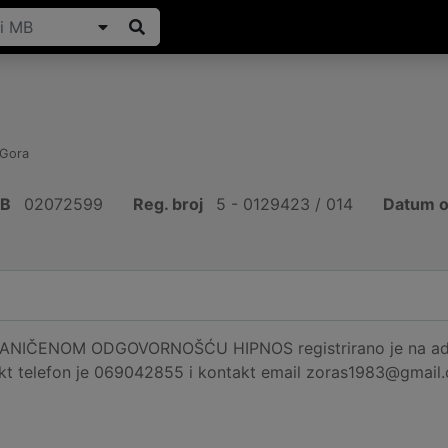
 Gora
IB
02072599
Reg. broj
5 - 0129423 / 014
Datum o
IČENOM ODGOVORNOŠĆU HIPNOS registrirano je na adresi 
akt telefon je 069042855 i kontakt email zoras1983@gmail.