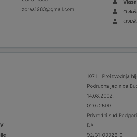
Vlasn
zoras1983@gmail.com
Ovlaš
Ovlaš
1071 - Proizvodnja hl
Područna jedinica Bu
14.08.2002.
02072599
Privredni sud Podgor
DV
DA
ije
92/31-00028-0