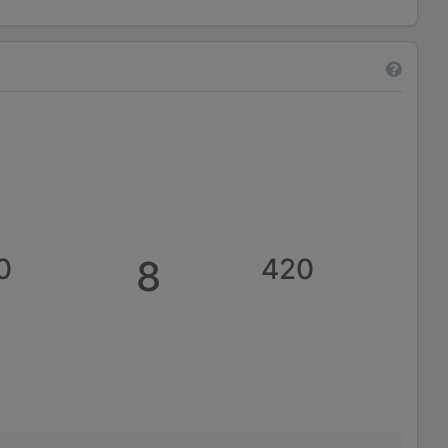
0
8
420