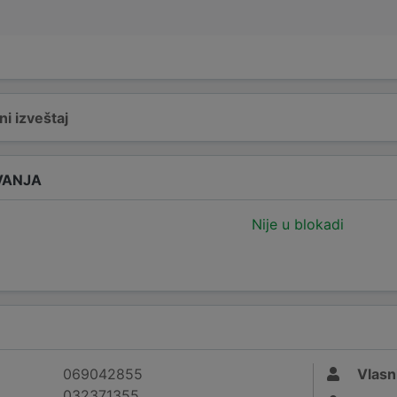
i izveštaj
VANJA
Nije u blokadi
069042855
Vlasn
032371355