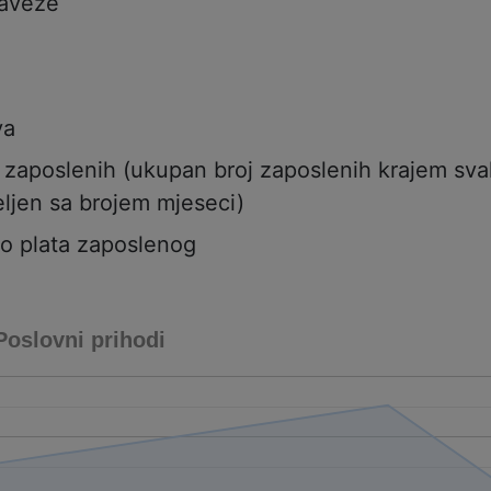
aveze
va
j zaposlenih (ukupan broj zaposlenih krajem sv
ljen sa brojem mjeseci)
to plata zaposlenog
Poslovni prihodi