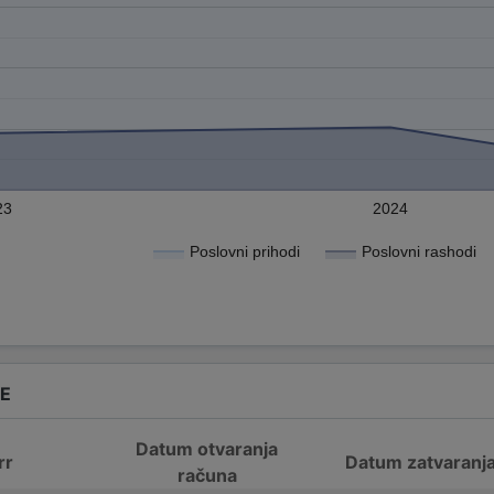
23
2024
Poslovni prihodi
Poslovni rashodi
DE
Datum otvaranja
rr
Datum zatvaranj
računa