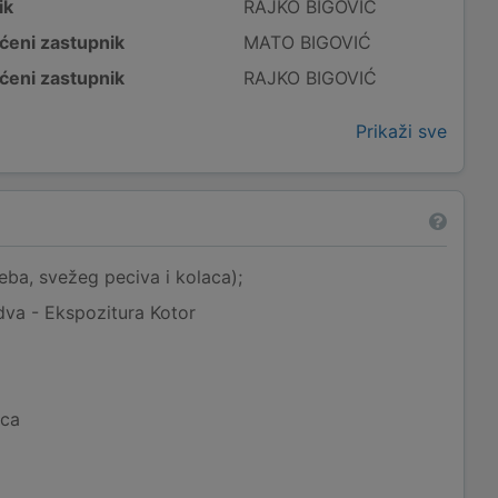
ik
RAJKO BIGOVIĆ
ćeni zastupnik
MATO BIGOVIĆ
ćeni zastupnik
RAJKO BIGOVIĆ
Prikaži sve
jeba, svežeg peciva i kolaca);
dva - Ekspozitura Kotor
ica