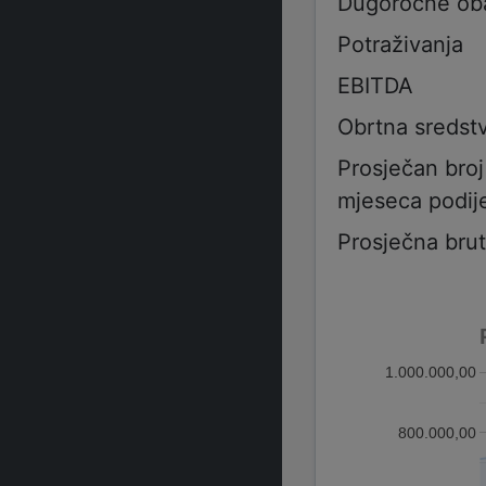
Dugoročne ob
Potraživanja
EBITDA
Obrtna sredst
Prosječan bro
mjeseca podije
Prosječna bru
1.000.000,00
800.000,00