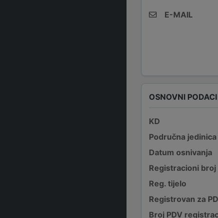
E-MAIL
OSNOVNI PODACI
KD
Područna jedinica
Datum osnivanja
Registracioni broj
Reg. tijelo
Registrovan za P
Broj PDV registrac