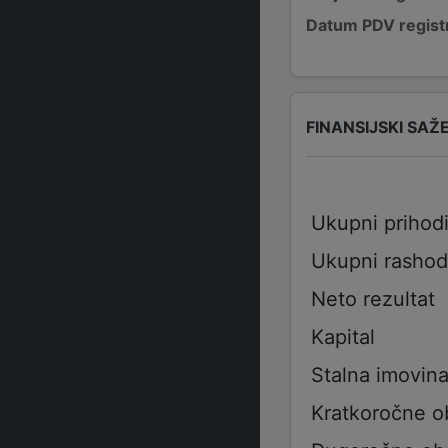
Datum PDV registr
FINANSIJSKI SAŽ
Ukupni prihod
Ukupni rashod
Neto rezultat
Kapital
Stalna imovin
Kratkoročne 