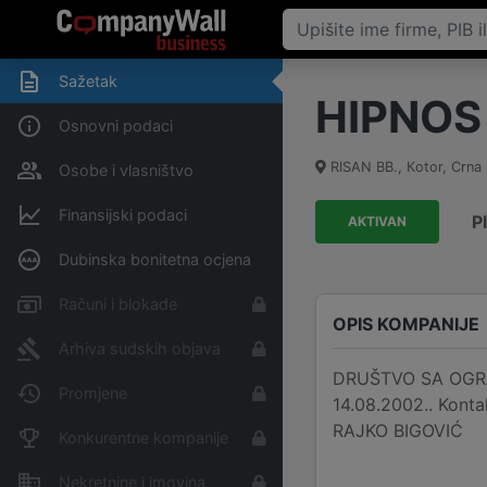
Sažetak
HIPNOS
Osnovni podaci
RISAN BB.
,
Кotor
,
Crna
Osobe i vlasništvo
Finansijski podaci
P
AKTIVAN
Dubinska bonitetna ocjena
Računi i blokade
OPIS KOMPANIJE
Arhiva sudskih objava
DRUŠTVO SA OGRAN
Promjene
14.08.2002.. Kont
RAJKO BIGOVIĆ
Konkurentne kompanije
Nekretnine i imovina