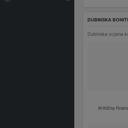
DUBINSKA BONIT
Dubinska ocjena k
Kritična finan