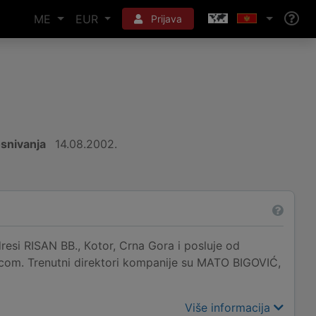
ME
EUR
Prijava
snivanja
14.08.2002.
RISAN BB., Кotor, Crna Gora i posluje od
com. Trenutni direktori kompanije su MATO BIGOVIĆ,
Više informacija