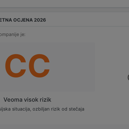
ETNA OCJENA 2026
ompanije je:
CC
Veoma visok rizik
sijska situacija, ozbiljan rizik od stečaja