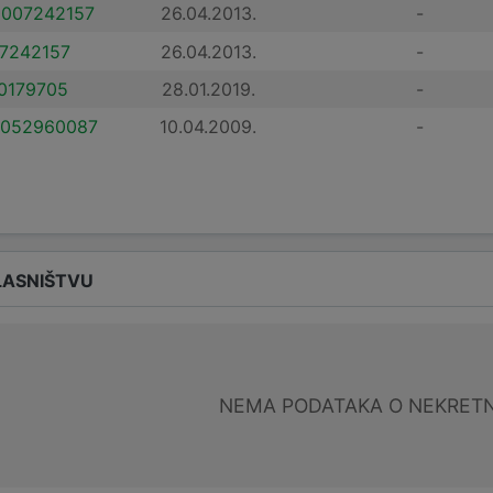
007242157
26.04.2013.
-
7242157
26.04.2013.
-
0179705
28.01.2019.
-
052960087
10.04.2009.
-
LASNIŠTVU
NEMA PODATAKA O NEKRET