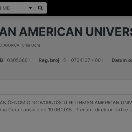
N AMERICAN UNIVER
ODGORICA
,
Crna Gora
IB
03053601
Reg. broj
5 - 0734137 / 001
Datum o
NIČENOM ODGOVORNOŠĆU HOTHMAN AMERICAN UNIVERSITY
na Gora i posluje od 19.06.2015.. Trenutni direktor tvrtk