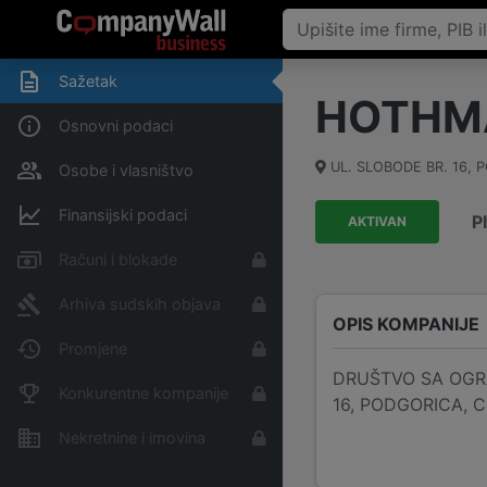
Sažetak
HOTHMA
Osnovni podaci
UL. SLOBODE BR. 16
,
P
Osobe i vlasništvo
Finansijski podaci
P
AKTIVAN
Računi i blokade
Arhiva sudskih objava
OPIS KOMPANIJE
Promjene
DRUŠTVO SA OGRA
Konkurentne kompanije
16, PODGORICA, Cr
Nekretnine i imovina