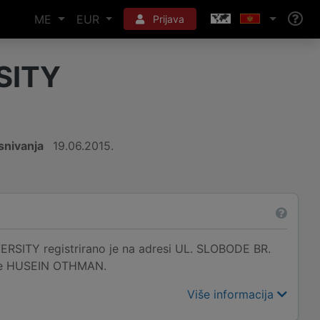
ME
EUR
Prijava
SITY
snivanja
19.06.2015.
 registrirano je na adresi UL. SLOBODE BR.
e je HUSEIN OTHMAN.
Više informacija