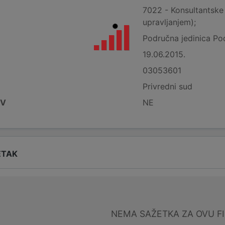
7022 - Konsultantske 
upravljanjem);
Područna jedinica Po
19.06.2015.
03053601
Privredni sud
DV
NE
ETAK
NEMA SAŽETKA ZA OVU F