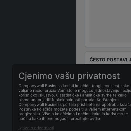
ČESTO POSTAVLJ
Cjenimo vašu privatnost
Tko su odgovo
Companywall Business koristi kolačiće (engl. cookies) kako 
valjano radio, pružio Vam što je moguće jednostavnije i bolj
Odgovorne osob
korisničko iskustvo, u statističke i analitičke svrhe te kako
bismo unaprijedili funkcionalnosti portala. Korištenjem
Companywall Business portala pristajete na upotrebu kolači
Koja je adresa
Postavke kolačića možete podesiti u Vašem internetskom
pregledniku. Više o kolačićima i načinu kako ih koristimo te
načinu kako ih onemogućiti pročitajte ovdje
Koji je datum 
Izjava o privatnosti