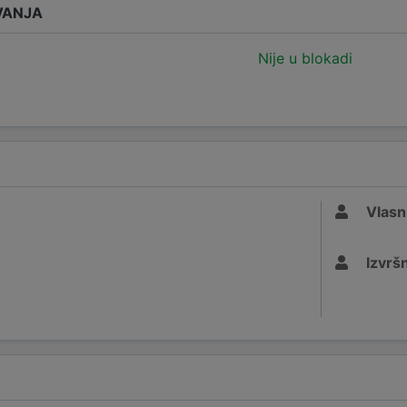
VANJA
Nije u blokadi
Vlasn
Izvršn