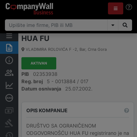
HUA FU
Sažetak
VLADIMIRA ROLOVIĆA F -2
,
Bar
,
Crna Gora
Osnovni podaci
AKTIVAN
Osobe i vlasništvo
PIB
02353938
Reg. broj
5 - 0013884 / 017
Finansijski podaci
Datum osnivanja
25.07.2002.
Dubinska bonitetna ocjena
OPIS KOMPANIJE
Računi i blokade
Arhiva sudskih objava
DRUŠTVO SA OGRANIČENOM
ODGOVORNOŠĆU HUA FU registrirano je na
Promjene