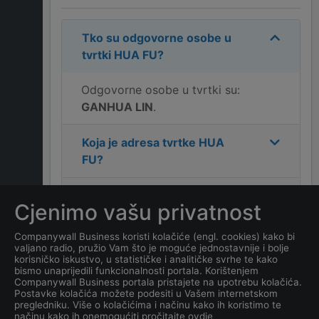
Tko su odgovorne osobe u
tvrtki
HUA FU
?
Odgovorne osobe u tvrtki su:
GANHUA LIN
.
Koja je adresa tvrtke
HUA
FU
?
Koji je kontakt tvrtke
HUA
Cjenimo vašu privatnost
FU
?
Companywall Business koristi kolačiće (engl. cookies) kako bi
valjano radio, pružio Vam što je moguće jednostavnije i bolje
Koliko ima zaposlenih
korisničko iskustvo, u statističke i analitičke svrhe te kako
kompanija
HUA FU
?
bismo unaprijedili funkcionalnosti portala. Korištenjem
Companywall Business portala pristajete na upotrebu kolačića.
Postavke kolačića možete podesiti u Vašem internetskom
Koji je datum osnivanja
pregledniku. Više o kolačićima i načinu kako ih koristimo te
načinu kako ih onemogućiti pročitajte ovdje