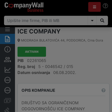
ICE COMPANY
Sažetak
MIODRAGA BULATOVIĆA 44
,
PODGORICA
,
Crna Gora
Osnovni podaci
AKTIVAN
Osobe i vlasništvo
PIB
02261065
Reg. broj
5 - 0046542 / 015
Finansijski podaci
Datum osnivanja
06.08.2002.
Sertifikat bonitetne izvrsnosti
OPIS KOMPANIJE
Dubinska bonitetna ocjena
Računi i blokade
DRUŠTVO SA OGRANIČENOM
ODGOVORNOŠĆU ICE COMPANY
Arhiva sudskih objava