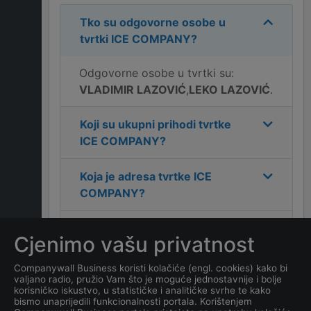
Tko su odgovorne osobe u
tvrtki
ICE COMPANY
?
Odgovorne osobe u tvrtki su:
VLADIMIR LAZOVIĆ
,
LEKO LAZOVIĆ
.
Koji su ukupni prihodi tvrtke
ICE COMPANY
?
Koja je adresa tvrtke
ICE
COMPANY
?
Koji je kontakt tvrtke
ICE
Cjenimo vašu privatnost
COMPANY
?
Companywall Business koristi kolačiće (engl. cookies) kako bi
valjano radio, pružio Vam što je moguće jednostavnije i bolje
Koliko ima zaposlenih
korisničko iskustvo, u statističke i analitičke svrhe te kako
kompanija
ICE COMPANY
?
bismo unaprijedili funkcionalnosti portala. Korištenjem