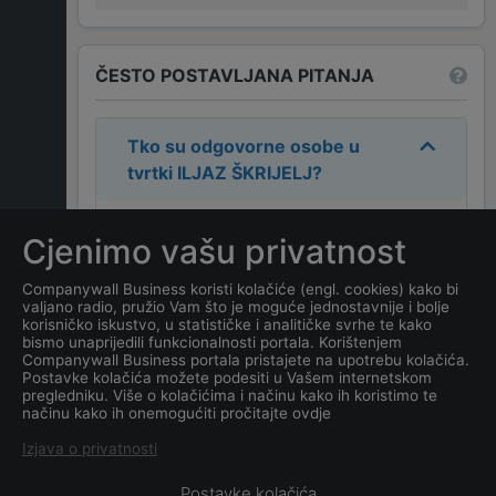
ČESTO POSTAVLJANA PITANJA
Tko su odgovorne osobe u
tvrtki
ILJAZ ŠKRIJELJ
?
Odgovorne osobe u tvrtki su:
ILJAZ
Cjenimo vašu privatnost
ŠKRIJELJ
.
Companywall Business koristi kolačiće (engl. cookies) kako bi
valjano radio, pružio Vam što je moguće jednostavnije i bolje
Koja je adresa tvrtke
ILJAZ
korisničko iskustvo, u statističke i analitičke svrhe te kako
ŠKRIJELJ
?
bismo unaprijedili funkcionalnosti portala. Korištenjem
Companywall Business portala pristajete na upotrebu kolačića.
Postavke kolačića možete podesiti u Vašem internetskom
Koji je datum osnivanja
pregledniku. Više o kolačićima i načinu kako ih koristimo te
načinu kako ih onemogućiti pročitajte ovdje
tvrtke
ILJAZ ŠKRIJELJ
?
Izjava o privatnosti
Postavke kolačića