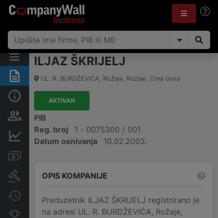
ILJAZ ŠKRIJELJ
Sažetak
UL. R. BURDŽEVIĆA
,
Rožaje, Rožaje
,
Crna Gora
Osnovni podaci
AKTIVAN
Osobe i vlasništvo
PIB
Reg. broj
1 - 0075300 / 001
Finansijski podaci
Datum osnivanja
10.02.2003.
Računi i blokade
OPIS KOMPANIJE
Arhiva sudskih objava
Promjene
Preduzetnik ILJAZ ŠKRIJELJ registrirano je
na adresi UL. R. BURDŽEVIĆA, Rožaje,
Konkurentne kompanije