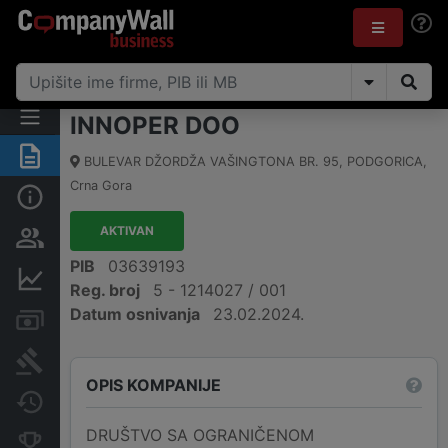
INNOPER DOO
Sažetak
BULEVAR DŽORDŽA VAŠINGTONA BR. 95
,
PODGORICA
,
Crna Gora
Osnovni podaci
AKTIVAN
Osobe i vlasništvo
PIB
03639193
Finansijski podaci
Reg. broj
5 - 1214027 / 001
Datum osnivanja
23.02.2024.
Računi i blokade
Arhiva sudskih objava
OPIS KOMPANIJE
Promjene
DRUŠTVO SA OGRANIČENOM
Konkurentne kompanije