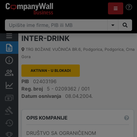
INTER-DRINK
Sažetak
TRG BOŽANE VUČINIĆA BR.6
,
Podgorica, Podgorica
,
Crna
Gora
Osnovni podaci
AKTIVAN - U BLOKADI
Osobe i vlasništvo
PIB
02403196
Finansijski podaci
Reg. broj
5 - 0209362 / 001
Datum osnivanja
08.04.2004.
Računi i blokade
Arhiva sudskih objava
OPIS KOMPANIJE
Promjene
DRUŠTVO SA OGRANIČENOM
Konkurentne kompanije