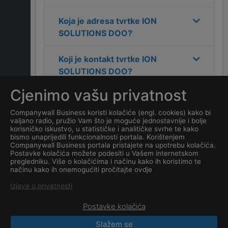
Koja je adresa tvrtke
ION
SOLUTIONS DOO
?
Koji je kontakt tvrtke
ION
SOLUTIONS DOO
?
Cjenimo vašu privatnost
Koliko ima zaposlenih
kompanija
ION SOLUTIONS
Companywall Business koristi kolačiće (engl. cookies) kako bi
valjano radio, pružio Vam što je moguće jednostavnije i bolje
DOO
?
korisničko iskustvo, u statističke i analitičke svrhe te kako
bismo unaprijedili funkcionalnosti portala. Korištenjem
Companywall Business portala pristajete na upotrebu kolačića.
Koji je datum osnivanja
Postavke kolačića možete podesiti u Vašem internetskom
tvrtke
ION SOLUTIONS
pregledniku. Više o kolačićima i načinu kako ih koristimo te
načinu kako ih onemogućiti pročitajte ovdje
DOO
?
Izjava o privatnosti
Postavke kolačića
Slažem se
CompanyWall Business © 2026
|
Kontakt
|
Uslovi