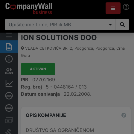
ION SOLUTIONS DOO
Sažetak
VLADA ĆETKOVIĆA BR. 2
,
Podgorica, Podgorica
,
Crna
Gora
Osnovni podaci
AKTIVAN
Osobe i vlasništvo
PIB
02702169
Finansijski podaci
Reg. broj
5 - 0448164 / 013
Datum osnivanja
22.02.2008.
Sertifikat bonitetne izvrsnosti
Dubinska bonitetna ocjena
OPIS KOMPANIJE
Računi i blokade
DRUŠTVO SA OGRANIČENOM
Arhiva sudskih objava