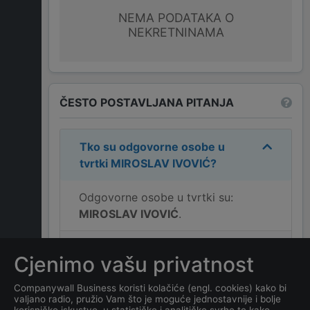
NEMA PODATAKA O
NEKRETNINAMA
ČESTO POSTAVLJANA PITANJA
Tko su odgovorne osobe u
tvrtki
MIROSLAV IVOVIĆ
?
Odgovorne osobe u tvrtki su:
MIROSLAV IVOVIĆ
.
Koja je adresa tvrtke
Cjenimo vašu privatnost
MIROSLAV IVOVIĆ
?
Companywall Business koristi kolačiće (engl. cookies) kako bi
valjano radio, pružio Vam što je moguće jednostavnije i bolje
Koji je kontakt tvrtke