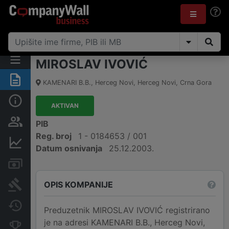
MIROSLAV IVOVIĆ
Sažetak
KAMENARI B.B.
,
Herceg Novi, Herceg Novi
,
Crna Gora
Osnovni podaci
AKTIVAN
Osobe i vlasništvo
PIB
Reg. broj
1 - 0184653 / 001
Finansijski podaci
Datum osnivanja
25.12.2003.
Računi i blokade
OPIS KOMPANIJE
Arhiva sudskih objava
Promjene
Preduzetnik MIROSLAV IVOVIĆ registrirano
je na adresi KAMENARI B.B., Herceg Novi,
Konkurentne kompanije