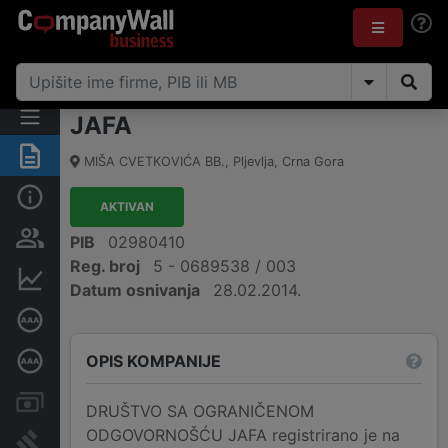
JAFA
Sažetak
MIŠA CVETKOVIĆA BB.
,
Pljevlja
,
Crna Gora
Osnovni podaci
AKTIVAN
Osobe i vlasništvo
PIB
02980410
Reg. broj
5 - 0689538 / 003
Finansijski podaci
Datum osnivanja
28.02.2014.
Sertifikat bonitetne izvrsnosti
OPIS KOMPANIJE
Dubinska bonitetna ocjena
Računi i blokade
DRUŠTVO SA OGRANIČENOM
ODGOVORNOŠĆU JAFA registrirano je na
Arhiva sudskih objava