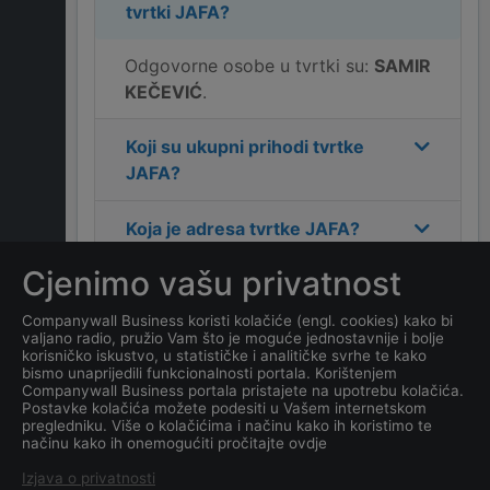
tvrtki
JAFA
?
Odgovorne osobe u tvrtki su:
SAMIR
KEČEVIĆ
.
Koji su ukupni prihodi tvrtke
JAFA
?
Koja je adresa tvrtke
JAFA
?
Cjenimo vašu privatnost
Koji je kontakt tvrtke
JAFA
?
Companywall Business koristi kolačiće (engl. cookies) kako bi
valjano radio, pružio Vam što je moguće jednostavnije i bolje
Koliko ima zaposlenih
korisničko iskustvo, u statističke i analitičke svrhe te kako
kompanija
JAFA
?
bismo unaprijedili funkcionalnosti portala. Korištenjem
Companywall Business portala pristajete na upotrebu kolačića.
Postavke kolačića možete podesiti u Vašem internetskom
Koji je datum osnivanja
pregledniku. Više o kolačićima i načinu kako ih koristimo te
načinu kako ih onemogućiti pročitajte ovdje
tvrtke
JAFA
?
Izjava o privatnosti