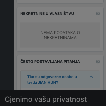
NEKRETNINE U VLASNIŠTVU
NEMA PODATAKA O
NEKRETNINAMA
ČESTO POSTAVLJANA PITANJA
Tko su odgovorne osobe u
tvrtki
JIAN HUN
?
Odgovorne osobe u tvrtki su:
Cjenimo vašu privatnost
SUFEN ZHANG
.