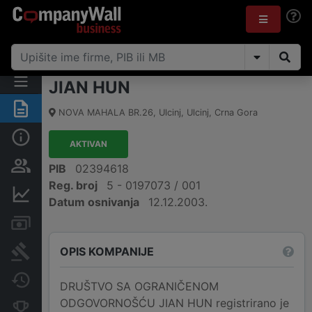
JIAN HUN
Sažetak
NOVA MAHALA BR.26
,
Ulcinj, Ulcinj
,
Crna Gora
Osnovni podaci
AKTIVAN
Osobe i vlasništvo
PIB
02394618
Reg. broj
5 - 0197073 / 001
Finansijski podaci
Datum osnivanja
12.12.2003.
Računi i blokade
OPIS KOMPANIJE
Arhiva sudskih objava
Promjene
DRUŠTVO SA OGRANIČENOM
ODGOVORNOŠĆU JIAN HUN registrirano je
Konkurentne kompanije