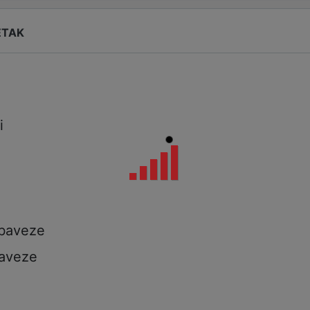
ETAK
i
i
a
obaveze
aveze