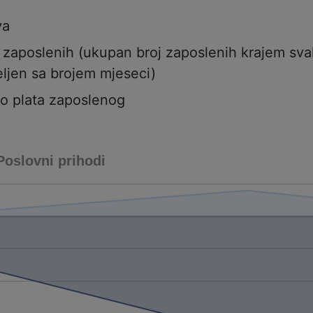
va
j zaposlenih (ukupan broj zaposlenih krajem sv
ljen sa brojem mjeseci)
to plata zaposlenog
Poslovni prihodi