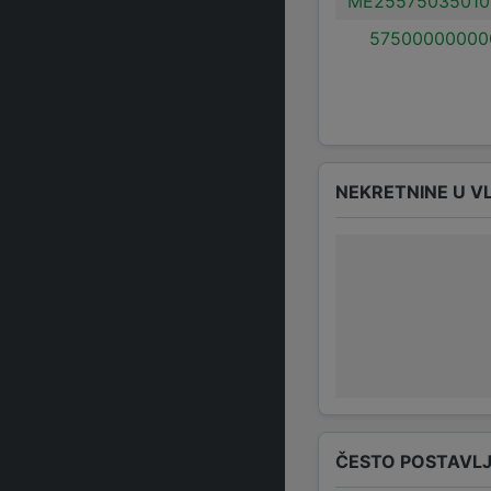
ME25575035010
57500000000
NEKRETNINE U V
ČESTO POSTAVLJ