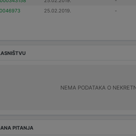
000343158
25.02.2019.
-
0046973
25.02.2019.
-
LASNIŠTVU
NEMA PODATAKA O NEKRET
ANA PITANJA