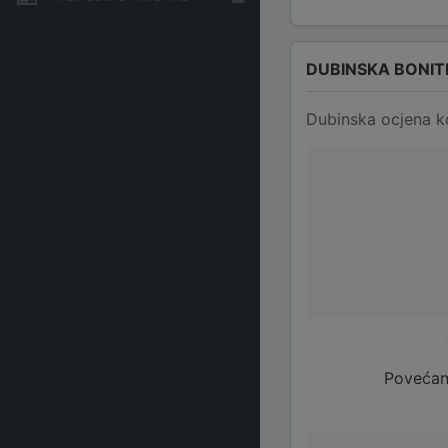
DUBINSKA BONIT
Dubinska ocjena k
Povećan 