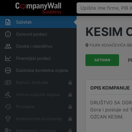
Sažetak
KESIM
Osnovni podaci
FILIPA KOVAČEVIĆA BB
Osobe i vlasništvo
Finansijski podaci
P
AKTIVAN
Dubinska bonitetna ocjena
Računi i blokade
OPIS KOMPANIJE
Arhiva sudskih objava
DRUŠTVO SA OGRA
Promjene
Gora i posluje od 
OZCAN KESIM.
Konkurentne kompanije
Nekretnine i imovina