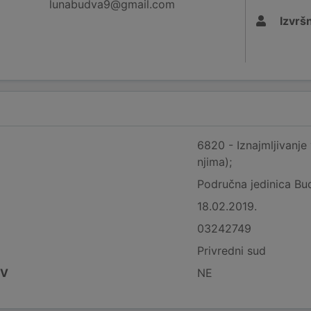
lunabudva9@gmail.com
Izvršn
6820 - Iznajmljivanje v
njima);
Područna jedinica Bu
18.02.2019.
03242749
Privredni sud
DV
NE