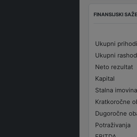
FINANSIJSKI SAŽ
Ukupni prihod
Ukupni rashod
Neto rezultat
Kapital
Stalna imovin
Kratkoročne 
Dugoročne ob
Potraživanja
EBITDA