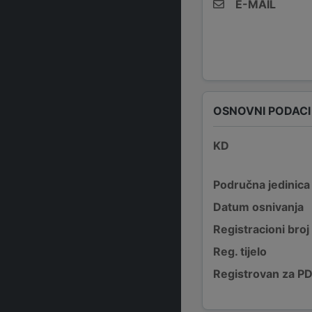
E-MAIL
OSNOVNI PODACI
KD
Područna jedinica
Datum osnivanja
Registracioni broj
Reg. tijelo
Registrovan za P