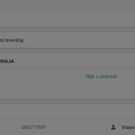
i izveštaj
VANJA
Nije u blokadi
068771891
Vlasn