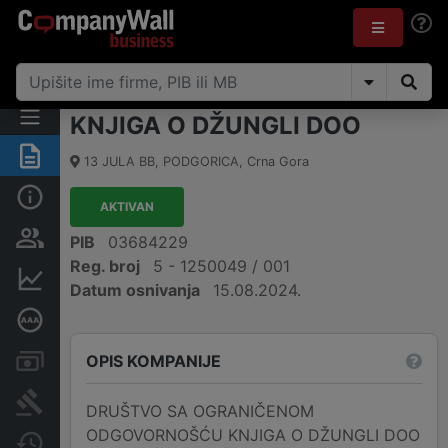
KNJIGA O DŽUNGLI DOO
Sažetak
13 JULA BB
,
PODGORICA
,
Crna Gora
Osnovni podaci
AKTIVAN
Osobe i vlasništvo
PIB
03684229
Reg. broj
5 - 1250049 / 001
Finansijski podaci
Datum osnivanja
15.08.2024.
Dubinska bonitetna ocjena
OPIS KOMPANIJE
Računi i blokade
Arhiva sudskih objava
DRUŠTVO SA OGRANIČENOM
ODGOVORNOŠĆU KNJIGA O DŽUNGLI DOO
Promjene