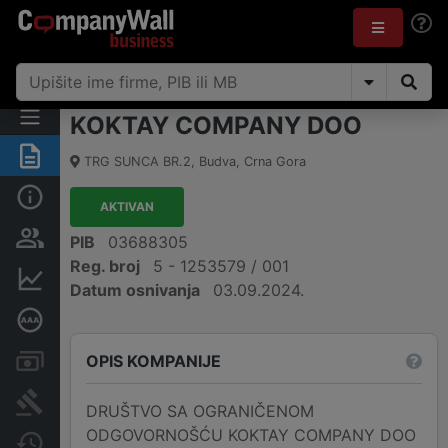
KOKTAY COMPANY DOO
Sažetak
TRG SUNCA BR.2
,
Budva
,
Crna Gora
Osnovni podaci
AKTIVAN
Osobe i vlasništvo
PIB
03688305
Reg. broj
5 - 1253579 / 001
Finansijski podaci
Datum osnivanja
03.09.2024.
Dubinska bonitetna ocjena
OPIS KOMPANIJE
Računi i blokade
Arhiva sudskih objava
DRUŠTVO SA OGRANIČENOM
ODGOVORNOŠĆU KOKTAY COMPANY DOO
Promjene