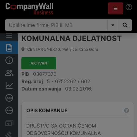
KOMUNALNA DJELATNOST
Sažetak
"CENTAR 5"-BR.10
,
Petnjica
,
Crna Gora
Osnovni podaci
AKTIVAN
Osobe i vlasništvo
PIB
03077373
Reg. broj
5 - 0752262 / 002
Finansijski podaci
Datum osnivanja
03.02.2016.
Sertifikat bonitetne izvrsnosti
OPIS KOMPANIJE
Dubinska bonitetna ocjena
Računi i blokade
DRUŠTVO SA OGRANIČENOM
ODGOVORNOŠĆU KOMUNALNA
Arhiva sudskih objava