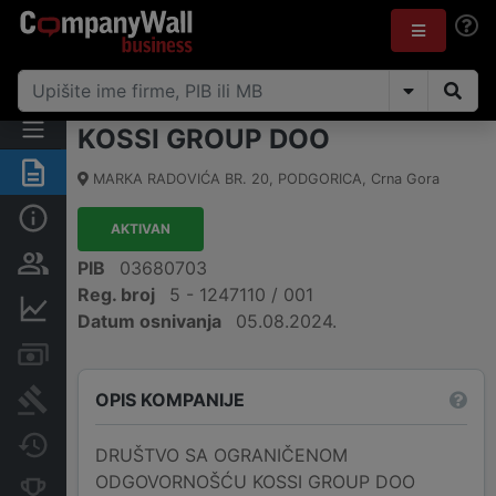
KOSSI GROUP DOO
Sažetak
MARKA RADOVIĆA BR. 20
,
PODGORICA
,
Crna Gora
Osnovni podaci
AKTIVAN
Osobe i vlasništvo
PIB
03680703
Reg. broj
5 - 1247110 / 001
Finansijski podaci
Datum osnivanja
05.08.2024.
Računi i blokade
OPIS KOMPANIJE
Arhiva sudskih objava
Promjene
DRUŠTVO SA OGRANIČENOM
ODGOVORNOŠĆU KOSSI GROUP DOO
Konkurentne kompanije