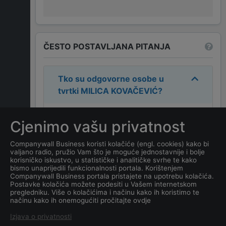
ČESTO POSTAVLJANA PITANJA
Tko su odgovorne osobe u
tvrtki
MILICA KOVAČEVIĆ
?
Odgovorne osobe u tvrtki su:
Cjenimo vašu privatnost
MILICA KOVAČEVIĆ
.
Companywall Business koristi kolačiće (engl. cookies) kako bi
valjano radio, pružio Vam što je moguće jednostavnije i bolje
Koja je adresa tvrtke
MILICA
korisničko iskustvo, u statističke i analitičke svrhe te kako
KOVAČEVIĆ
?
bismo unaprijedili funkcionalnosti portala. Korištenjem
Companywall Business portala pristajete na upotrebu kolačića.
Postavke kolačića možete podesiti u Vašem internetskom
Koji je datum osnivanja
pregledniku. Više o kolačićima i načinu kako ih koristimo te
načinu kako ih onemogućiti pročitajte ovdje
tvrtke
MILICA KOVAČEVIĆ
?
Izjava o privatnosti