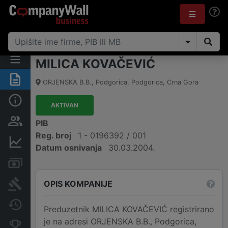
MILICA KOVAČEVIĆ
Sažetak
ORJENSKA B.B.
,
Podgorica, Podgorica
,
Crna Gora
Osnovni podaci
AKTIVAN
Osobe i vlasništvo
PIB
Reg. broj
1 - 0196392 / 001
Finansijski podaci
Datum osnivanja
30.03.2004.
Računi i blokade
OPIS KOMPANIJE
Arhiva sudskih objava
Promjene
Preduzetnik MILICA KOVAČEVIĆ registrirano
je na adresi ORJENSKA B.B., Podgorica,
Konkurentne kompanije