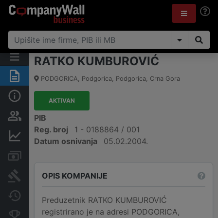
RATKO KUMBUROVIĆ
Sažetak
PODGORICA
,
Podgorica, Podgorica
,
Crna Gora
Osnovni podaci
AKTIVAN
Osobe i vlasništvo
PIB
Reg. broj
1 - 0188864 / 001
Finansijski podaci
Datum osnivanja
05.02.2004.
Računi i blokade
OPIS KOMPANIJE
Arhiva sudskih objava
Promjene
Preduzetnik RATKO KUMBUROVIĆ
registrirano je na adresi PODGORICA,
Konkurentne kompanije