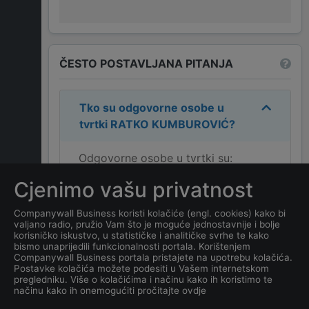
ČESTO POSTAVLJANA PITANJA
Tko su odgovorne osobe u
tvrtki
RATKO KUMBUROVIĆ
?
Odgovorne osobe u tvrtki su:
RATKO KUMBUROVIĆ
.
Cjenimo vašu privatnost
Koja je adresa tvrtke
RATKO
Companywall Business koristi kolačiće (engl. cookies) kako bi
valjano radio, pružio Vam što je moguće jednostavnije i bolje
KUMBUROVIĆ
?
korisničko iskustvo, u statističke i analitičke svrhe te kako
bismo unaprijedili funkcionalnosti portala. Korištenjem
Companywall Business portala pristajete na upotrebu kolačića.
Koji je datum osnivanja
Postavke kolačića možete podesiti u Vašem internetskom
tvrtke
RATKO
pregledniku. Više o kolačićima i načinu kako ih koristimo te
načinu kako ih onemogućiti pročitajte ovdje
KUMBUROVIĆ
?