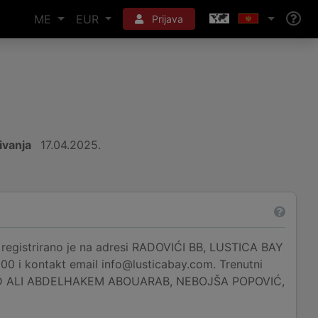
ME
EUR
Prijava
ivanja
17.04.2025.
rirano je na adresi RADOVIĆI BB, LUSTICA BAY
100 i kontakt email info@lusticabay.com. Trenutni
ED ALI ABDELHAKEM ABOUARAB, NEBOJŠA POPOVIĆ,