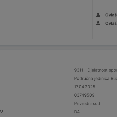
Ovlaš
Ovlaš
9311 - Djelatnost spo
Područna jedinica Bu
17.04.2025.
03749509
Privredni sud
DV
DA