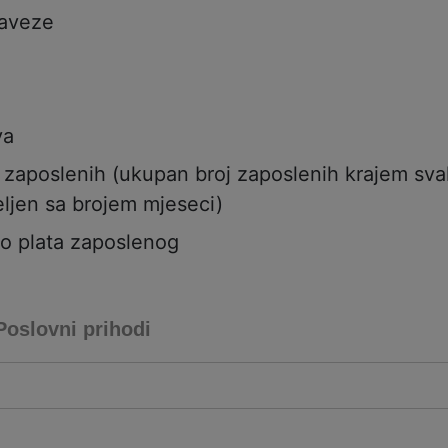
aveze
va
j zaposlenih (ukupan broj zaposlenih krajem sv
ljen sa brojem mjeseci)
to plata zaposlenog
Poslovni prihodi