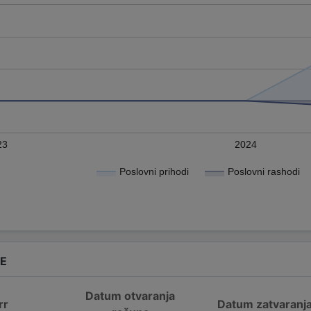
23
2024
Poslovni prihodi
Poslovni rashodi
DE
Datum otvaranja
rr
Datum zatvaranj