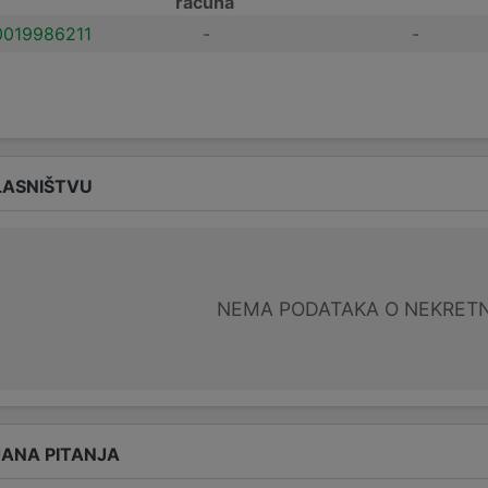
računa
019986211
-
-
LASNIŠTVU
NEMA PODATAKA O NEKRET
ANA PITANJA