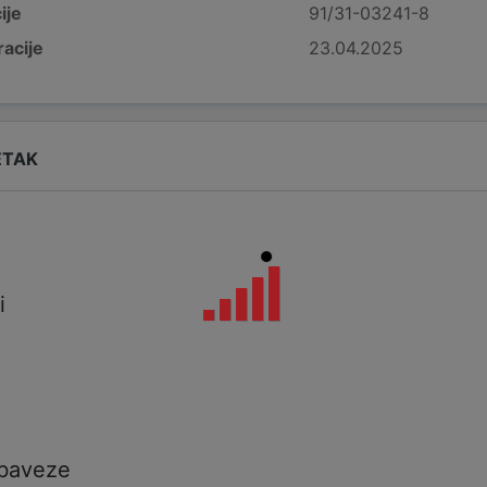
ije
91/31-03241-8
acije
23.04.2025
ETAK
i
i
a
obaveze