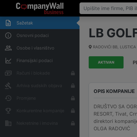
Sažetak
LB GOL
Osnovni podaci
RADOVIĆI BB, LUSTIC
Osobe i vlasništvo
Finansijski podaci
P
AKTIVAN
Računi i blokade
Arhiva sudskih objava
OPIS KOMPANIJE
Promjene
DRUŠTVO SA OGRA
Konkurentne kompanije
RESORT, Tivat, Crn
direktori kompa
Nekretnine i imovina
OLGA RADOVIĆ