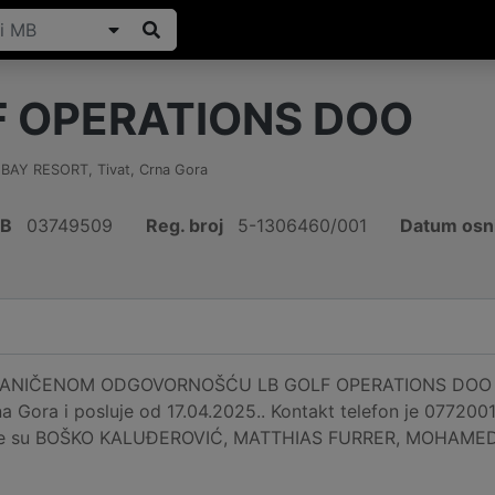
F OPERATIONS DOO
A BAY RESORT
,
Tivat
,
Crna Gora
IB
03749509
Reg. broj
5-1306460/001
Datum osn
NIČENOM ODGOVORNOŠĆU LB GOLF OPERATIONS DOO regist
a Gora i posluje od 17.04.2025.. Kontakt telefon je 077200
nije su BOŠKO KALUĐEROVIĆ, MATTHIAS FURRER, MOHAM