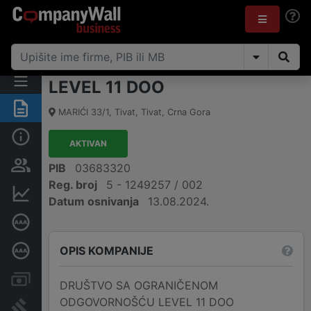
LEVEL 11 DOO
Sažetak
MARIĆI 33/1
,
Tivat, Tivat
,
Crna Gora
Osnovni podaci
AKTIVAN
Osobe i vlasništvo
PIB
03683320
Reg. broj
5 - 1249257 / 002
Finansijski podaci
Datum osnivanja
13.08.2024.
Sertifikat bonitetne izvrsnosti
OPIS KOMPANIJE
Dubinska bonitetna ocjena
Računi i blokade
DRUŠTVO SA OGRANIČENOM
ODGOVORNOŠĆU LEVEL 11 DOO
Arhiva sudskih objava