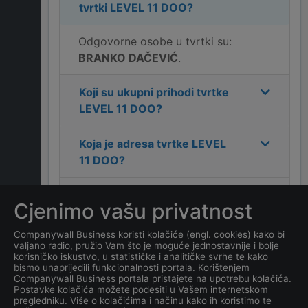
tvrtki
LEVEL 11 DOO
?
Odgovorne osobe u tvrtki su:
BRANKO DAČEVIĆ
.
Koji su ukupni prihodi tvrtke
LEVEL 11 DOO
?
Koja je adresa tvrtke
LEVEL
11 DOO
?
Koji je kontakt tvrtke
LEVEL
Cjenimo vašu privatnost
11 DOO
?
Companywall Business koristi kolačiće (engl. cookies) kako bi
valjano radio, pružio Vam što je moguće jednostavnije i bolje
Koliko ima zaposlenih
korisničko iskustvo, u statističke i analitičke svrhe te kako
kompanija
LEVEL 11 DOO
?
bismo unaprijedili funkcionalnosti portala. Korištenjem
Companywall Business portala pristajete na upotrebu kolačića.
Postavke kolačića možete podesiti u Vašem internetskom
Koji je datum osnivanja
pregledniku. Više o kolačićima i načinu kako ih koristimo te