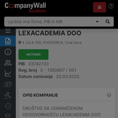
LEXACADEMIA DOO
Sažetak
4 JULA 109
,
PODGORICA
,
Crna Gora
Osnovni podaci
AKTIVAN
Osobe i vlasništvo
PIB
03742733
Reg. broj
5 - 1300807 / 001
Finansijski podaci
Datum osnivanja
20.03.2025.
Računi i blokade
OPIS KOMPANIJE
Arhiva sudskih objava
Promjene
DRUŠTVO SA OGRANIČENOM
ODGOVORNOŠĆU LEXACADEMIA DOO
Konkurentne kompanije