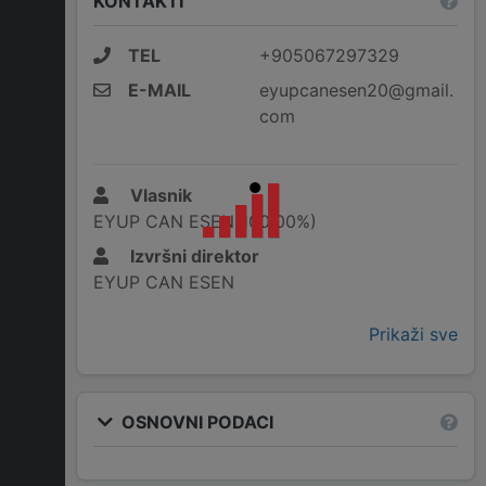
KONTAKTI
TEL
+905067297329
E-MAIL
eyupcanesen20@gmail.
com
Vlasnik
EYUP CAN ESEN(100,00%)
Izvršni direktor
EYUP CAN ESEN
Prikaži sve
OSNOVNI PODACI