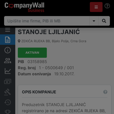
STANOJE LJILJANIĆ
Sažetak
ZEKIĆA RIJEKA BB
,
Bijelo Polje
,
Crna Gora
Osnovni podaci
AKTIVAN
Osobe i vlasništvo
PIB
03158985
Reg. broj
1 - 0500649 / 001
Finansijski podaci
Datum osnivanja
19.10.2017.
Računi i blokade
OPIS KOMPANIJE
Arhiva sudskih objava
Promjene
Preduzetnik STANOJE LJILJANIĆ
registrirano je na adresi ZEKIĆA RIJEKA BB,
Konkurentne kompanije