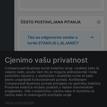
ČESTO POSTAVLJANA PITANJA
Tko su odgovorne osobe u
tvrtki
STANOJE LJILJANIĆ
?
Odgovorne osobe u tvrtki su:
Cjenimo vašu privatnost
STANOJE LJILJANIĆ
.
Companywall Business koristi kolačiće (engl. cookies) kako bi
valjano radio, pružio Vam što je moguće jednostavnije i bolje
Koja je adresa tvrtke
korisničko iskustvo, u statističke i analitičke svrhe te kako
STANOJE LJILJANIĆ
?
bismo unaprijedili funkcionalnosti portala. Korištenjem
Companywall Business portala pristajete na upotrebu kolačića.
Postavke kolačića možete podesiti u Vašem internetskom
Koji je datum osnivanja
pregledniku. Više o kolačićima i načinu kako ih koristimo te
načinu kako ih onemogućiti pročitajte ovdje
tvrtke
STANOJE LJILJANIĆ
?
Izjava o privatnosti