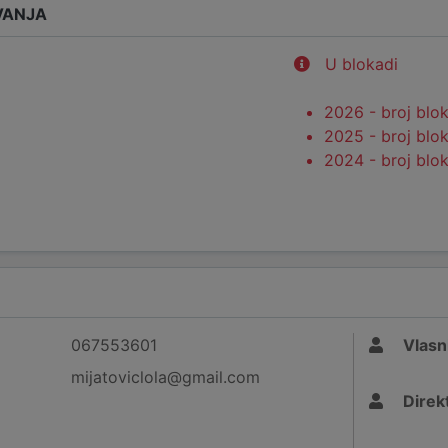
VANJA
U blokadi
2026 - broj blo
2025 - broj blo
2024 - broj blo
067553601
Vlasn
mijatoviclola@gmail.com
Direk