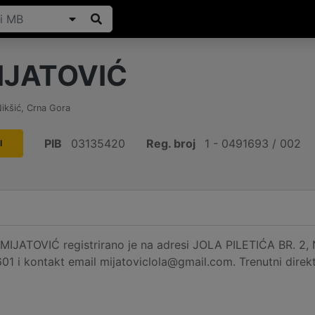
IJATOVIĆ
ikšić
,
Crna Gora
PIB
03135420
Reg. broj
1 - 0491693 / 002
I
IJATOVIĆ registrirano je na adresi JOLA PILETIĆA BR. 2, Ni
01 i kontakt email mijatoviclola@gmail.com. Trenutni dire