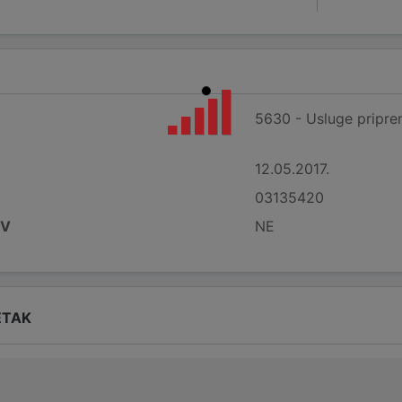
5630 - Usluge priprem
12.05.2017.
03135420
DV
NE
ETAK