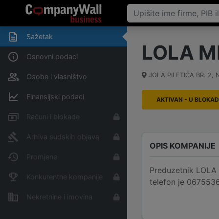
Sažetak
LOLA M
Osnovni podaci
JOLA PILETIĆA BR. 2
,
N
Osobe i vlasništvo
Finansijski podaci
AKTIVAN - U BLOKAD
Računi i blokade
Arhiva sudskih objava
OPIS KOMPANIJE
Promjene
Preduzetnik LOLA M
Konkurentne kompanije
telefon je 0675536
Nekretnine i imovina