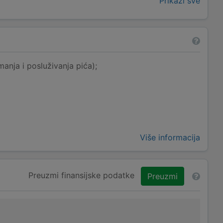
Prikaži sve
anja i posluživanja pića);
Više informacija
Preuzmi finansijske podatke
Preuzmi