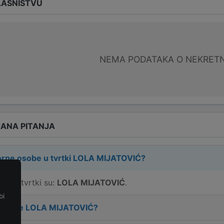
LASNIŠTVU
NEMA PODATAKA O NEKRET
ANA PITANJA
rne osobe u tvrtki
LOLA MIJATOVIĆ
?
e u tvrtki su:
LOLA MIJATOVIĆ
.
bi
e
 tvrtke
LOLA MIJATOVIĆ
?