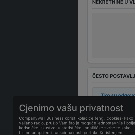
NEKRETNINE U V
ČESTO POSTAVLJ
Tko su odgovo
Cjenimo vašu privatnost
Odgovorne osob
Companywall Business koristi kolačiće (engl. cookies) kako 
valjano radio, pružio Vam što je moguće jednostavnije i bolj
Koja je adresa
korisničko iskustvo, u statističke i analitičke svrhe te kako
bismo unaprijedili funkcionalnosti portala. Korištenjem