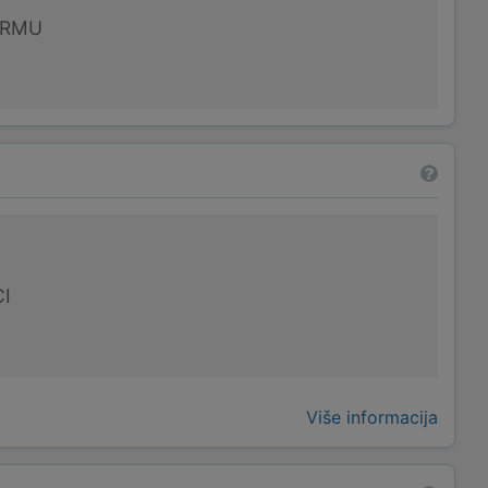
IRMU
I
Više informacija