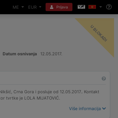
ME
EUR
Prijava
-
I
Datum osnivanja
12.05.2017.
kšić, Crna Gora i posluje od 12.05.2017.. Kontakt
ktor tvrtke je LOLA MIJATOVIĆ.
Više informacija