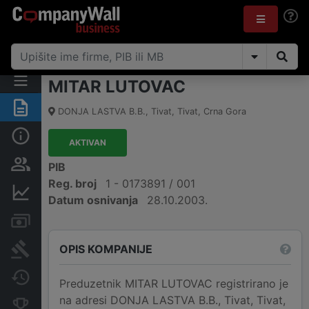
MITAR LUTOVAC
Sažetak
DONJA LASTVA B.B.
,
Tivat, Tivat
,
Crna Gora
Osnovni podaci
AKTIVAN
Osobe i vlasništvo
PIB
Reg. broj
1 - 0173891 / 001
Finansijski podaci
Datum osnivanja
28.10.2003.
Računi i blokade
OPIS KOMPANIJE
Arhiva sudskih objava
Promjene
Preduzetnik MITAR LUTOVAC registrirano je
na adresi DONJA LASTVA B.B., Tivat, Tivat,
Konkurentne kompanije