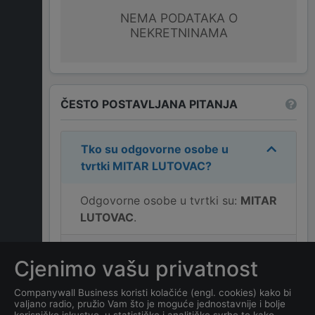
NEMA PODATAKA O
NEKRETNINAMA
ČESTO POSTAVLJANA PITANJA
Tko su odgovorne osobe u
tvrtki
MITAR LUTOVAC
?
Odgovorne osobe u tvrtki su:
MITAR
LUTOVAC
.
Koja je adresa tvrtke
MITAR
Cjenimo vašu privatnost
LUTOVAC
?
Companywall Business koristi kolačiće (engl. cookies) kako bi
valjano radio, pružio Vam što je moguće jednostavnije i bolje
Koji je kontakt tvrtke
MITAR