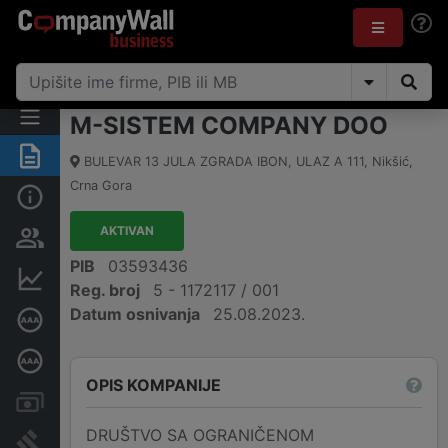
M-SISTEM COMPANY DOO
Sažetak
BULEVAR 13 JULA ZGRADA IBON, ULAZ A 111
,
Nikšić
,
Crna Gora
Osnovni podaci
AKTIVAN
Osobe i vlasništvo
PIB
03593436
Finansijski podaci
Reg. broj
5 - 1172117 / 001
Datum osnivanja
25.08.2023.
Sertifikat bonitetne izvrsnosti
Dubinska bonitetna ocjena
OPIS KOMPANIJE
Računi i blokade
DRUŠTVO SA OGRANIČENOM
Arhiva sudskih objava