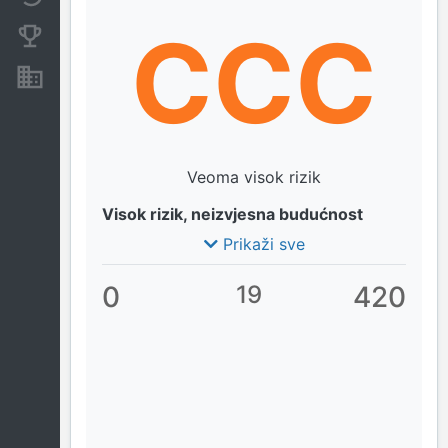
CCC
Konkurentne kompanije
Nekretnine i imovina
Veoma visok rizik
Visok rizik, neizvjesna budućnost
Prikaži sve
0
19
420