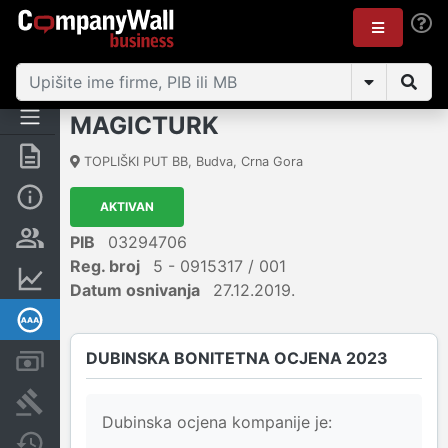
MAGICTURK
Sažetak
TOPLIŠKI PUT BB
,
Budva
,
Crna Gora
Osnovni podaci
AKTIVAN
Osobe i vlasništvo
PIB
03294706
Reg. broj
5 - 0915317 / 001
Finansijski podaci
Datum osnivanja
27.12.2019.
Dubinska bonitetna ocjena
DUBINSKA BONITETNA OCJENA 2023
Računi i blokade
Arhiva sudskih objava
Dubinska ocjena kompanije je:
Promjene