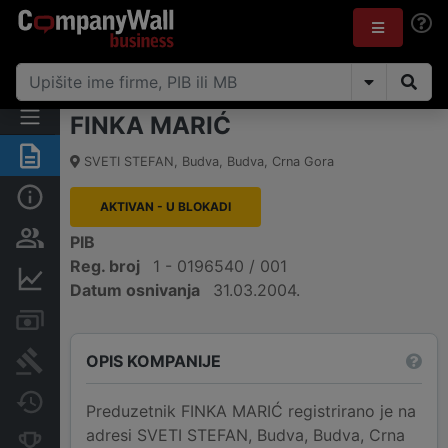
FINKA MARIĆ
Sažetak
SVETI STEFAN
,
Budva, Budva
,
Crna Gora
Osnovni podaci
AKTIVAN - U BLOKADI
Osobe i vlasništvo
PIB
Reg. broj
1 - 0196540 / 001
Finansijski podaci
Datum osnivanja
31.03.2004.
Računi i blokade
OPIS KOMPANIJE
Arhiva sudskih objava
Promjene
Preduzetnik FINKA MARIĆ registrirano je na
adresi SVETI STEFAN, Budva, Budva, Crna
Konkurentne kompanije