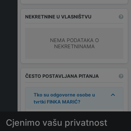
NEKRETNINE U VLASNIŠTVU
NEMA PODATAKA O
NEKRETNINAMA
ČESTO POSTAVLJANA PITANJA
Tko su odgovorne osobe u
tvrtki
FINKA MARIĆ
?
Odgovorne osobe u tvrtki su:
FINKA
Cjenimo vašu privatnost
MARIĆ
.