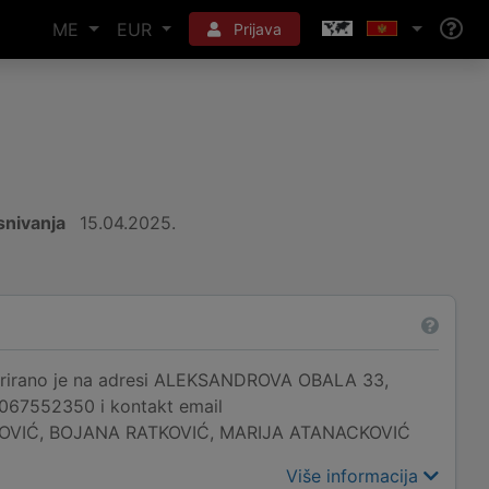
ME
EUR
Prijava
nivanja
15.04.2025.
ano je na adresi ALEKSANDROVA OBALA 33,
e 067552350 i kontakt email
ACKOVIĆ, BOJANA RATKOVIĆ, MARIJA ATANACKOVIĆ
Više informacija