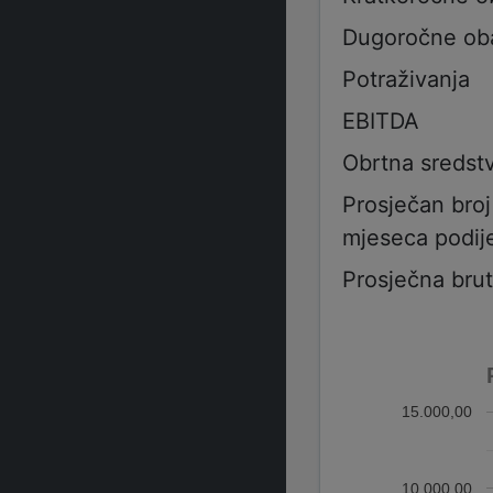
Dugoročne ob
Potraživanja
EBITDA
Obrtna sredst
Prosječan bro
mjeseca podije
Prosječna bru
15.000,00
10.000,00