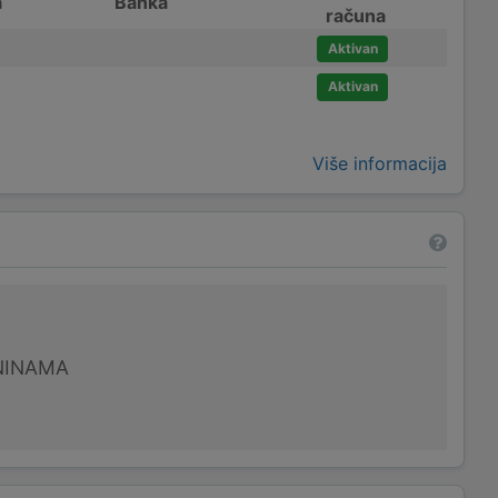
a
Banka
računa
Aktivan
Aktivan
Više informacija
NINAMA