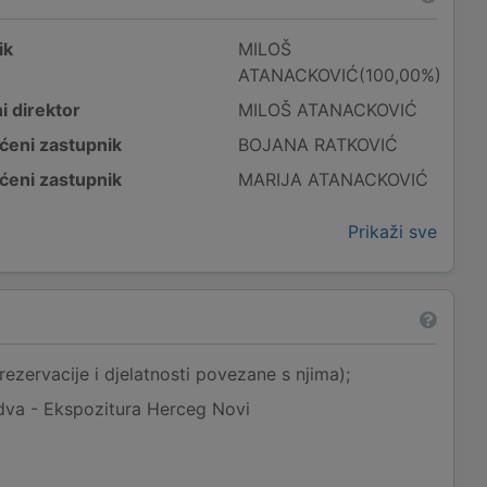
ik
MILOŠ
ATANACKOVIĆ(100,00%)
i direktor
MILOŠ ATANACKOVIĆ
ćeni zastupnik
BOJANA RATKOVIĆ
ćeni zastupnik
MARIJA ATANACKOVIĆ
Prikaži sve
rezervacije i djelatnosti povezane s njima);
dva - Ekspozitura Herceg Novi