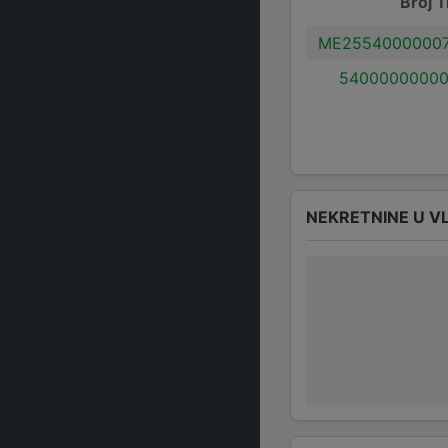
Broj T
ME25540000007
54000000000
NEKRETNINE U V