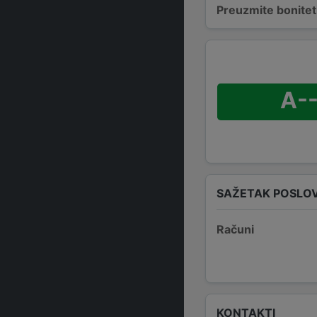
Preuzmite bonitetn
A--
SAŽETAK POSLO
Računi
KONTAKTI