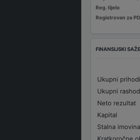
Reg. tijelo
Registrovan za P
FINANSIJSKI SAŽ
Ukupni prihod
Ukupni rashod
Neto rezultat
Kapital
Stalna imovin
Kratkoročne 