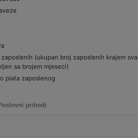
aveze
va
j zaposlenih (ukupan broj zaposlenih krajem sv
ljen sa brojem mjeseci)
to plata zaposlenog
Poslovni prihodi