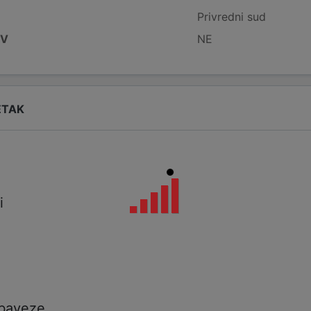
Privredni sud
DV
NE
ETAK
i
i
a
obaveze