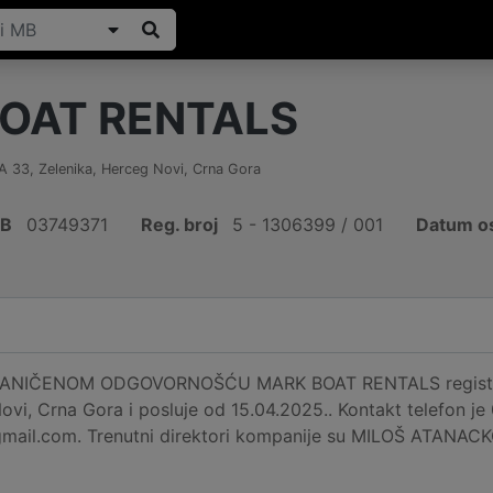
OAT RENTALS
A 33
,
Zelenika, Herceg Novi
,
Crna Gora
IB
03749371
Reg. broj
5 - 1306399 / 001
Datum os
NIČENOM ODGOVORNOŠĆU MARK BOAT RENTALS registrir
ovi, Crna Gora i posluje od 15.04.2025.. Kontakt telefon j
ail.com. Trenutni direktori kompanije su MILOŠ ATAN