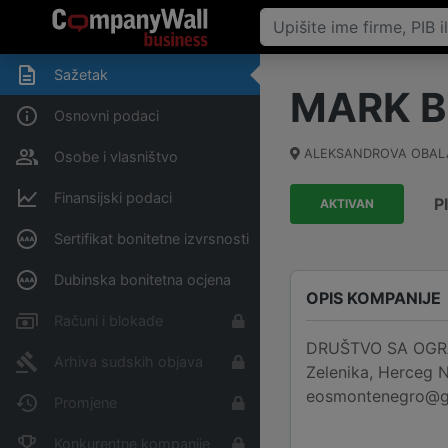
Sažetak
MARK B
Osnovni podaci
ALEKSANDROVA OBAL
Osobe i vlasništvo
Finansijski podaci
P
AKTIVAN
Sertifikat bonitetne izvrsnosti
Dubinska bonitetna ocjena
OPIS KOMPANIJE
Računi i blokade
DRUŠTVO SA OGRA
Arhiva sudskih objava
Zelenika, Herceg N
eosmontenegro@gm
Promjene
Konkurentne kompanije