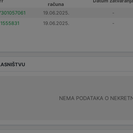
rr
Datum zatvaranj
računa
301057061
19.06.2025.
-
1555831
19.06.2025.
-
LASNIŠTVU
NEMA PODATAKA O NEKRET