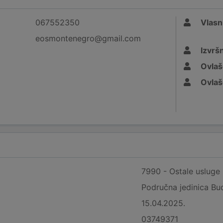
067552350
Vlasn
eosmontenegro@gmail.com
Izvršn
Ovlaš
Ovlaš
7990 - Ostale usluge 
Područna jedinica Bu
15.04.2025.
03749371