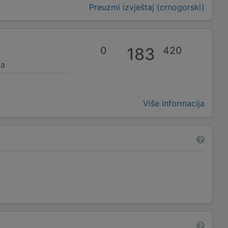
Preuzmi izvještaj (crnogorski)
0
183
420
ja
Više informacija